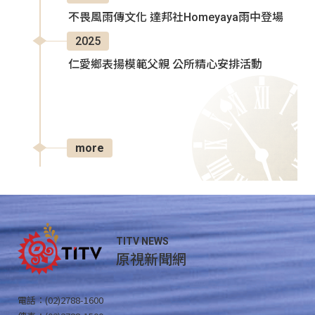
不畏風雨傳文化 達邦社Homeyaya雨中登場
2025
仁愛鄉表揚模範父親 公所精心安排活動
more
TITV NEWS
原視新聞網
電話：(02)2788-1600