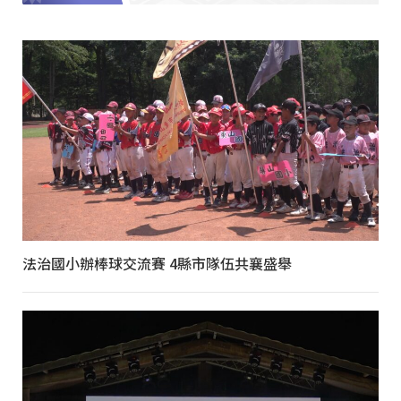
法治國小辦棒球交流賽 4縣市隊伍共襄盛舉