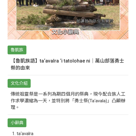
魯凱族
【魯凱族語】ta‘avalra ‘i tatolohae ni｜萬山部落勇士
祭的由來
文化介紹
傳統祖靈祭是一系列為期四個月的祭典，現今配合族人工
作求學濃縮為一天，並特別將「勇士祭(Ta‘avala)」凸顯辦
理。
小辭典
ta‘avalra