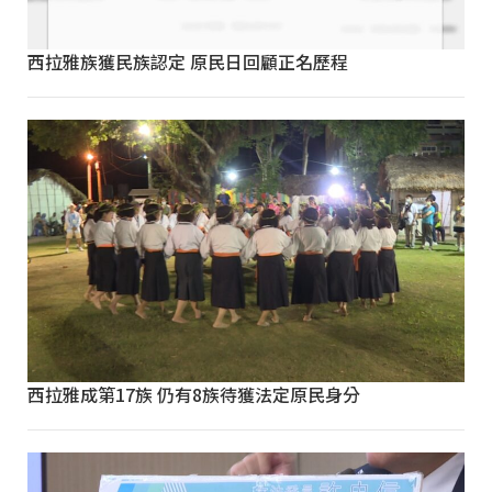
西拉雅族獲民族認定 原民日回顧正名歷程
西拉雅成第17族 仍有8族待獲法定原民身分