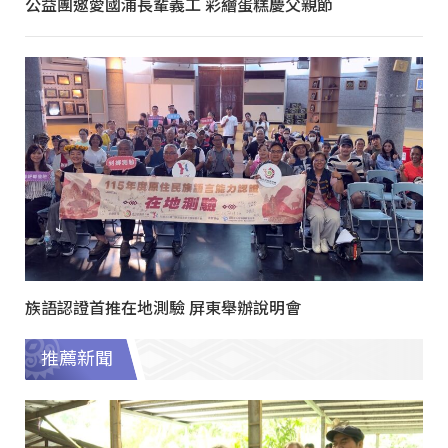
公益團邀愛國浦長輩義工 彩繪蛋糕慶父親節
族語認證首推在地測驗 屏東舉辦說明會
推薦新聞