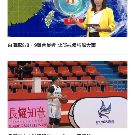
白海豚8/8、9離台最近 北部戒備強風大雨