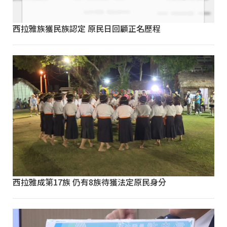
西拉雅族獲民族認定 原民日回顧正名歷程
西拉雅成第17族 仍有8族待獲法定原民身分