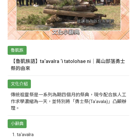
魯凱族
【魯凱族語】ta‘avalra ‘i tatolohae ni｜萬山部落勇士
祭的由來
文化介紹
傳統祖靈祭是一系列為期四個月的祭典，現今配合族人工
作求學濃縮為一天，並特別將「勇士祭(Ta‘avala)」凸顯辦
理。
小辭典
ta‘avalra