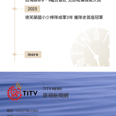
白海豚8/8、9離台最近 北部戒備強風大雨
2025
德芙蘭國小少棒隊成軍3年 獲隊史首座冠軍
more
TITV NEWS
原視新聞網
電話：(02)2788-1600