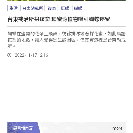
生活
台東勒戒所
復育
斑蝶
蝴蝶
台東戒治所拚復育 種蜜源植物吸引蝴蝶停留
蝴蝶在盛開的花朵上飛舞，彷彿排隊等著採花蜜，如此鳥語
花香的地點，讓人覺得是生態園區，但其實這裡是台東勒戒
所。
2022-11-17 12:16
最新新聞