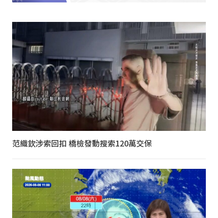
范織欽涉索回扣 橋檢發動搜索120萬交保