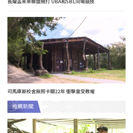
長耀盃未來聯盟開打 UBA和SBL同場競技
司馬庫斯校舍無照卡關22年 衝擊童受教權
推薦新聞