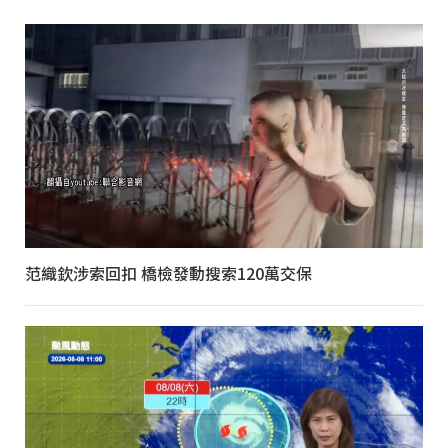
范織欽涉索回扣 橋檢發動搜索120萬交保