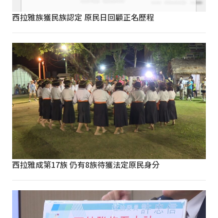
西拉雅族獲民族認定 原民日回顧正名歷程
西拉雅成第17族 仍有8族待獲法定原民身分