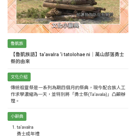
魯凱族
【魯凱族語】ta‘avalra ‘i tatolohae ni｜萬山部落勇士
祭的由來
文化介紹
傳統祖靈祭是一系列為期四個月的祭典，現今配合族人工
作求學濃縮為一天，並特別將「勇士祭(Ta‘avala)」凸顯辦
理。
小辭典
ta‘avalra
勇士成年禮