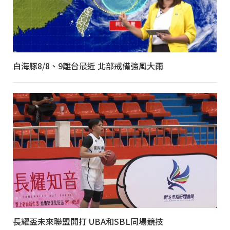
白海豚8/8、9離台最近 北部戒備強風大雨
長耀盃未來聯盟開打 UBA和SBL同場競技