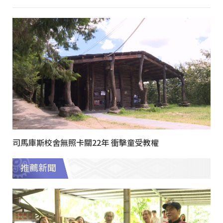
司馬庫斯校舍無照卡關22年 衝擊童受教權
推薦新聞