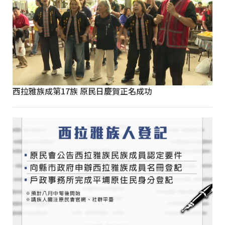
西拉雅族成第17族 原民日慶賀正名成功