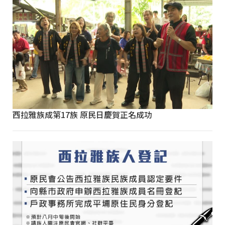
西拉雅族成第17族 原民日慶賀正名成功