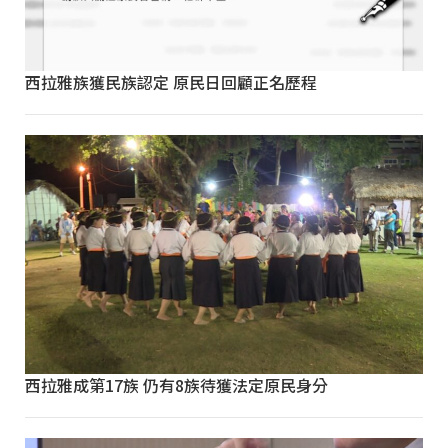
西拉雅族獲民族認定 原民日回顧正名歷程
西拉雅成第17族 仍有8族待獲法定原民身分