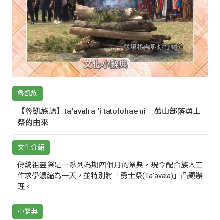
魯凱族
【魯凱族語】ta‘avalra ‘i tatolohae ni｜萬山部落勇士
祭的由來
文化介紹
傳統祖靈祭是一系列為期四個月的祭典，現今配合族人工
作求學濃縮為一天，並特別將「勇士祭(Ta‘avala)」凸顯辦
理。
小辭典