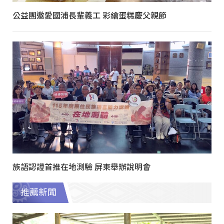
公益團邀愛國浦長輩義工 彩繪蛋糕慶父親節
族語認證首推在地測驗 屏東舉辦說明會
推薦新聞