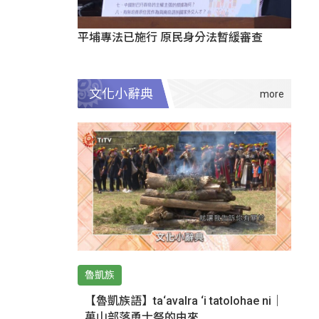
平埔專法已施行 原民身分法暫緩審查
文化小辭典
魯凱族
【魯凱族語】ta‘avalra ‘i tatolohae ni｜
萬山部落勇士祭的由來