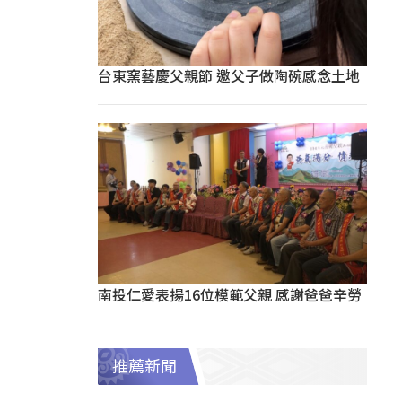
台東窯藝慶父親節 邀父子做陶碗感念土地
南投仁愛表揚16位模範父親 感謝爸爸辛勞
推薦新聞