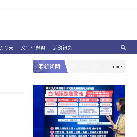
的今天
文化小辭典
活動訊息
最新新聞