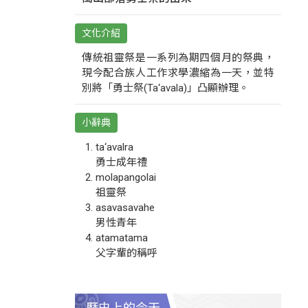
文化介紹
傳統祖靈祭是一系列為期四個月的祭典，
現今配合族人工作求學濃縮為一天，並特
別將「勇士祭(Ta‘avala)」凸顯辦理。
小辭典
ta‘avalra
勇士成年禮
molapangolai
祖靈祭
asavasavahe
男性青年
atamatama
父字輩的稱呼
歷史上的今天