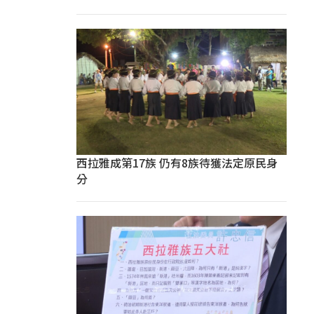
西拉雅成第17族 仍有8族待獲法定原民身
分