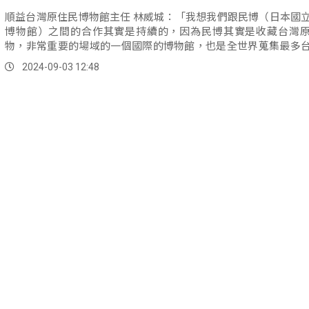
順益台灣原住民博物館主任 林威城：「我想我們跟民博（日本國
博物館）之間的合作其實是持續的，因為民博其實是收藏台灣
物，非常重要的場域的一個國際的博物館，也是全世界蒐集最多
民文物的館舍，所以我們這次就是以民博來做，我們順益跟國際
2024-09-03 12:48
要的一個標誌。