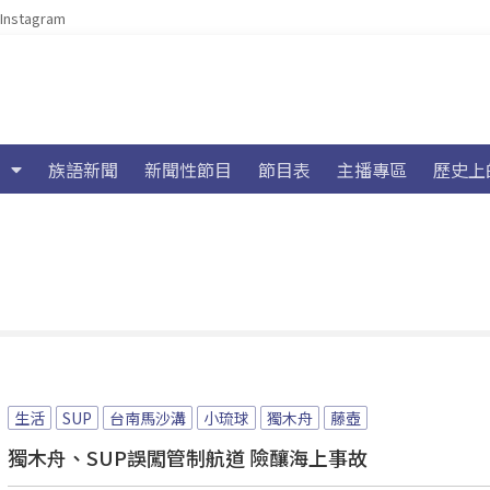
Instagram
族語新聞
新聞性節目
節目表
主播專區
歷史上
生活
SUP
台南馬沙溝
小琉球
獨木舟
藤壺
獨木舟、SUP誤闖管制航道 險釀海上事故