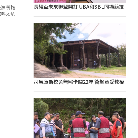
長耀盃未來聯盟開打 UBA和SBL同場競技
是漁筏拖
直呼太危
司馬庫斯校舍無照卡關22年 衝擊童受教權