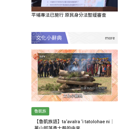
平埔專法已施行 原民身分法暫緩審查
文化小辭典
魯凱族
【魯凱族語】ta‘avalra ‘i tatolohae ni｜
萬山部落勇士祭的由來