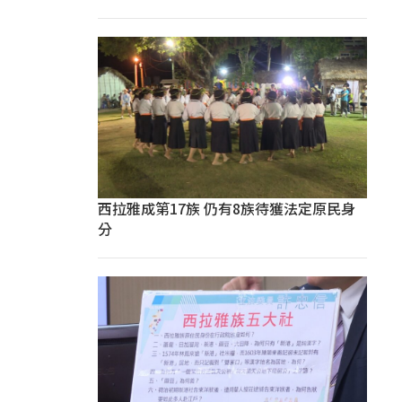
西拉雅成第17族 仍有8族待獲法定原民身
分