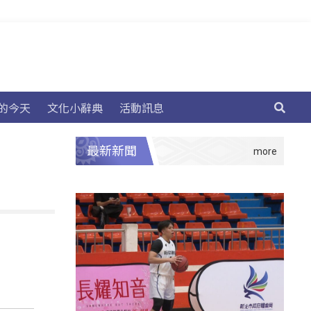
的今天
文化小辭典
活動訊息
最新新聞