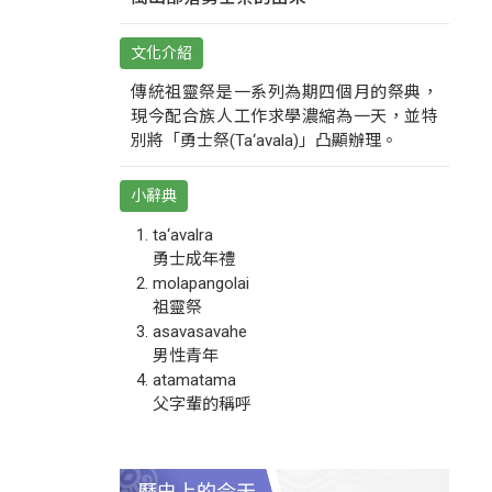
文化介紹
傳統祖靈祭是一系列為期四個月的祭典，
現今配合族人工作求學濃縮為一天，並特
別將「勇士祭(Ta‘avala)」凸顯辦理。
小辭典
ta‘avalra
勇士成年禮
molapangolai
祖靈祭
asavasavahe
男性青年
atamatama
父字輩的稱呼
歷史上的今天