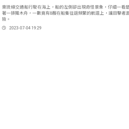
東琉線交通船行駛在海上，船的左側卻出現奇怪景象，仔細一看
著一排獨木舟，一數竟有8艘在船隻往返頻繁的航道上，讓目擊者
險。
2023-07-04 19:29