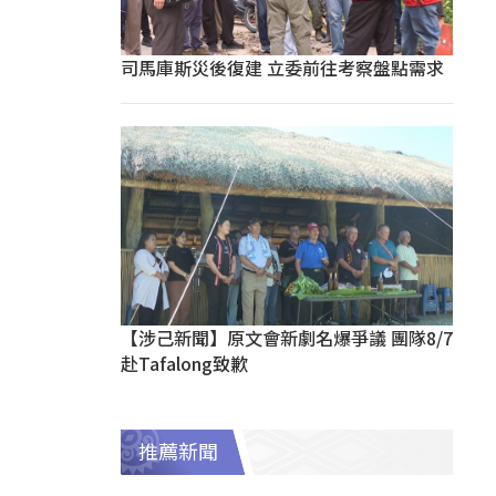
司馬庫斯災後復建 立委前往考察盤點需求
【涉己新聞】原文會新劇名爆爭議 團隊8/7
赴Tafalong致歉
推薦新聞