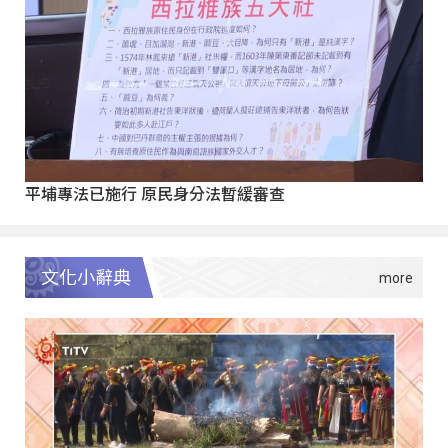
平埔專法已施行 原民身分法暫緩審查
文化小辭典