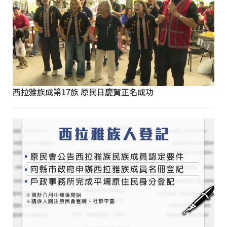
西拉雅族成第17族 原民日慶賀正名成功