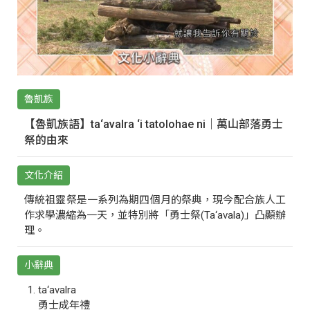
魯凱族
【魯凱族語】ta‘avalra ‘i tatolohae ni｜萬山部落勇士
祭的由來
文化介紹
傳統祖靈祭是一系列為期四個月的祭典，現今配合族人工
作求學濃縮為一天，並特別將「勇士祭(Ta‘avala)」凸顯辦
理。
小辭典
ta‘avalra
勇士成年禮