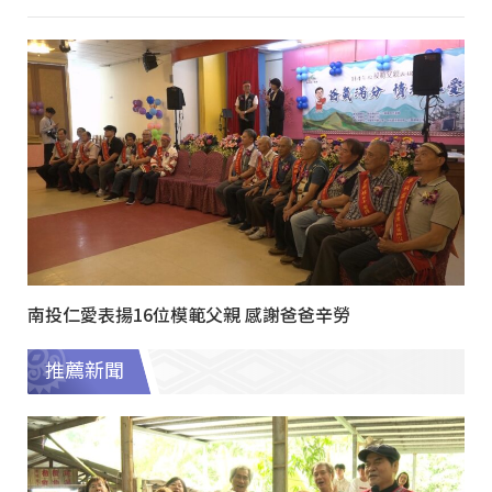
南投仁愛表揚16位模範父親 感謝爸爸辛勞
推薦新聞