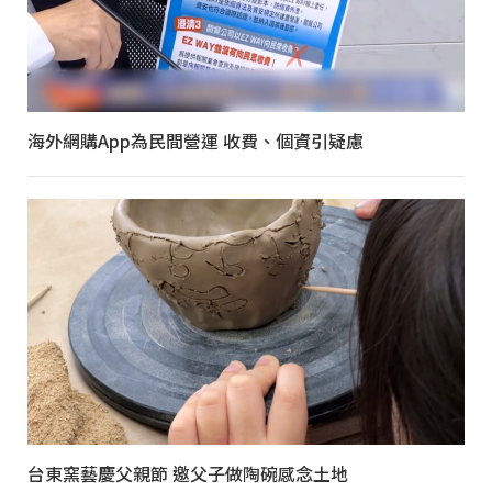
海外網購App為民間營運 收費、個資引疑慮
台東窯藝慶父親節 邀父子做陶碗感念土地