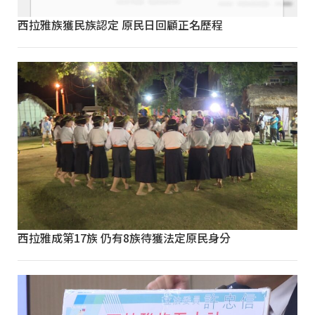
西拉雅族獲民族認定 原民日回顧正名歷程
西拉雅成第17族 仍有8族待獲法定原民身分