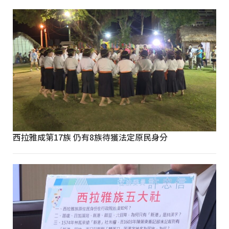
西拉雅成第17族 仍有8族待獲法定原民身分