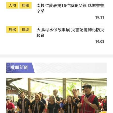
南投仁愛表揚16位模範父親 感謝爸爸
人物
原鄉
辛勞
19:11
大鳥村水保故事展 災害記憶轉化防災
原鄉
環境
教育
19:08
推薦新聞