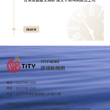
台東窯藝慶父親節 邀父子做陶碗感念土地
more
TITV NEWS
原視新聞網
電話：(02)2788-1600
傳真：(02)2788-1500
地址：台北市南港區重陽路 120 號 5 樓
財團法人原住民族文化事業基金會 版權所有
Copyright © 2021 Indigenous Peoples Cultural Foundation