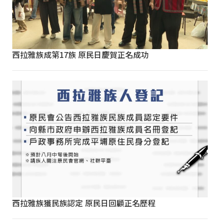
西拉雅族成第17族 原民日慶賀正名成功
西拉雅族獲民族認定 原民日回顧正名歷程