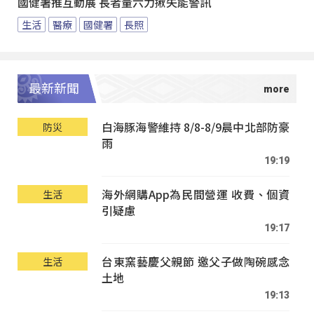
國健署推互動展 長者量六力揪失能警訊
生活
醫療
國健署
長照
最新新聞
白海豚海警維持 8/8-8/9晨中北部防豪
防災
雨
19:19
海外網購App為民間營運 收費、個資
生活
引疑慮
19:17
台東窯藝慶父親節 邀父子做陶碗感念
生活
土地
19:13