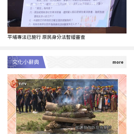
平埔專法已施行 原民身分法暫緩審查
文化小辭典