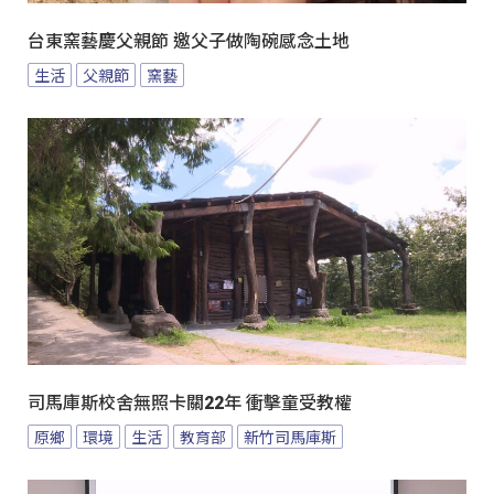
台東窯藝慶父親節 邀父子做陶碗感念土地
生活
父親節
窯藝
司馬庫斯校舍無照卡關22年 衝擊童受教權
原鄉
環境
生活
教育部
新竹司馬庫斯