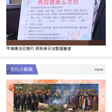
平埔專法已施行 原民身分法暫緩審查
文化小辭典