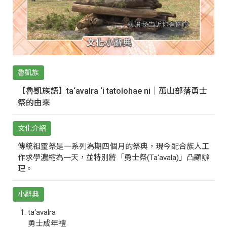
魯凱族
【魯凱族語】ta‘avalra ‘i tatolohae ni｜萬山部落勇士
祭的由來
文化介紹
傳統祖靈祭是一系列為期四個月的祭典，現今配合族人工
作求學濃縮為一天，並特別將「勇士祭(Ta‘avala)」凸顯辦
理。
小辭典
ta‘avalra
勇士成年禮