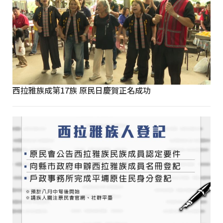
西拉雅族成第17族 原民日慶賀正名成功