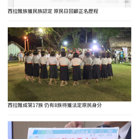
西拉雅族獲民族認定 原民日回顧正名歷程
西拉雅成第17族 仍有8族待獲法定原民身分