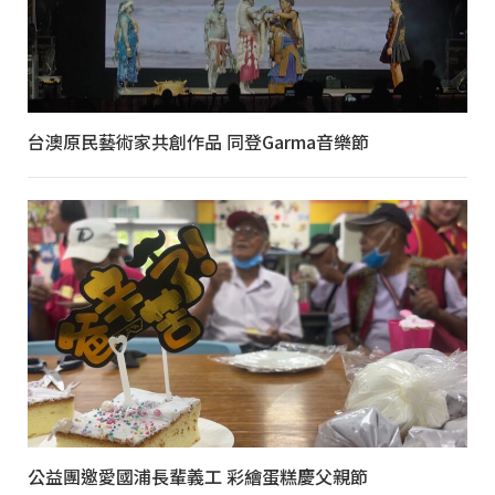
台澳原民藝術家共創作品 同登Garma音樂節
公益團邀愛國浦長輩義工 彩繪蛋糕慶父親節