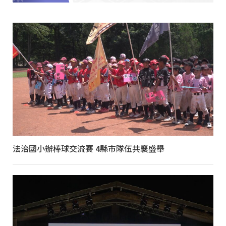
法治國小辦棒球交流賽 4縣市隊伍共襄盛舉