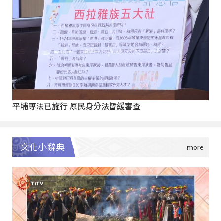
平埔專法已施行 原民身分法暫緩審查
文化小辭典