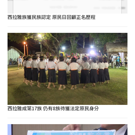
西拉雅族獲民族認定 原民日回顧正名歷程
西拉雅成第17族 仍有8族待獲法定原民身分