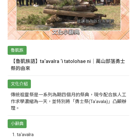
魯凱族
【魯凱族語】ta‘avalra ‘i tatolohae ni｜萬山部落勇士
祭的由來
文化介紹
傳統祖靈祭是一系列為期四個月的祭典，現今配合族人工
作求學濃縮為一天，並特別將「勇士祭(Ta‘avala)」凸顯辦
理。
小辭典
ta‘avalra