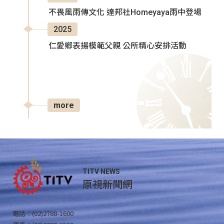
不畏風雨傳文化 達邦社Homeyaya雨中登場
2025
仁愛鄉表揚模範父親 公所精心安排活動
more
TITV NEWS
原視新聞網
電話：(02)2788-1600