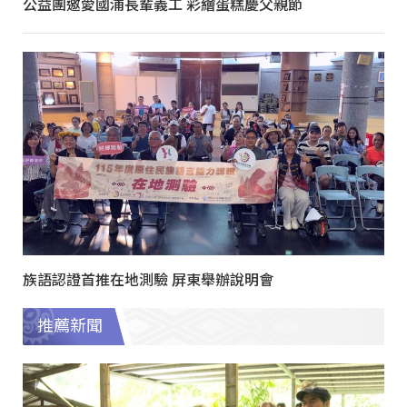
公益團邀愛國浦長輩義工 彩繪蛋糕慶父親節
族語認證首推在地測驗 屏東舉辦說明會
推薦新聞