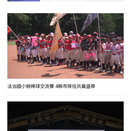
法治國小辦棒球交流賽 4縣市隊伍共襄盛舉