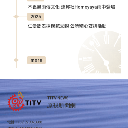
不畏風雨傳文化 達邦社Homeyaya雨中登場
2025
仁愛鄉表揚模範父親 公所精心安排活動
more
TITV NEWS
原視新聞網
電話：(02)2788-1600