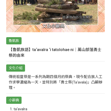
魯凱族
【魯凱族語】ta‘avalra ‘i tatolohae ni｜萬山部落勇士
祭的由來
文化介紹
傳統祖靈祭是一系列為期四個月的祭典，現今配合族人工
作求學濃縮為一天，並特別將「勇士祭(Ta‘avala)」凸顯辦
理。
小辭典
ta‘avalra