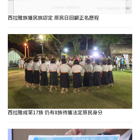
西拉雅族獲民族認定 原民日回顧正名歷程
西拉雅成第17族 仍有8族待獲法定原民身分