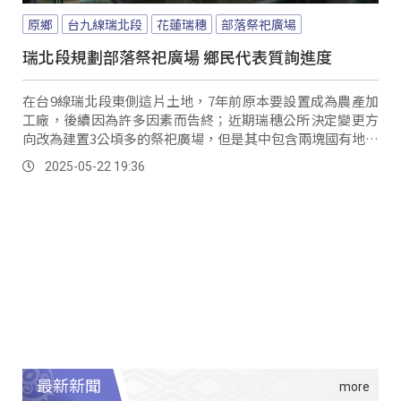
原鄉
台九線瑞北段
花蓮瑞穗
部落祭祀廣場
瑞北段規劃部落祭祀廣場 鄉民代表質詢進度
在台9線瑞北段東側這片土地，7年前原本要設置成為農產加
工廠，後續因為許多因素而告終；近期瑞穗公所決定變更方
向改為建置3公頃多的祭祀廣場，但是其中包含兩塊國有地以
及一塊原保地，目前還在取得撥用階段。
2025-05-22 19:36
最新新聞