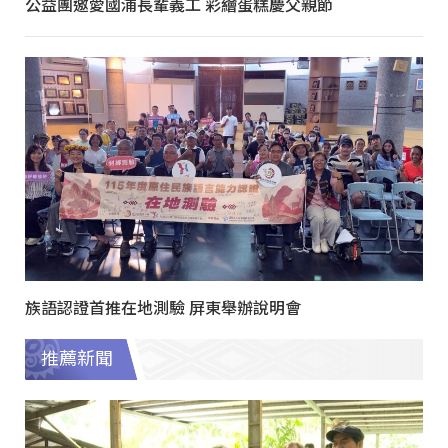
公益團邀愛國浦長輩義工 彩繪蛋糕慶父親節
族語認證首推在地測驗 屏東舉辦說明會
推薦新聞