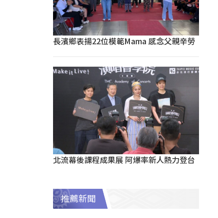
長濱鄉表揚22位模範Mama 感念父親辛勞
北流幕後課程成果展 阿爆率新人熱力登台
推薦新聞