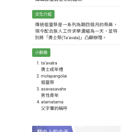
文化介紹
傳統祖靈祭是一系列為期四個月的祭典，
現今配合族人工作求學濃縮為一天，並特
別將「勇士祭(Ta‘avala)」凸顯辦理。
小辭典
ta‘avalra
勇士成年禮
molapangolai
祖靈祭
asavasavahe
男性青年
atamatama
父字輩的稱呼
歷史上的今天