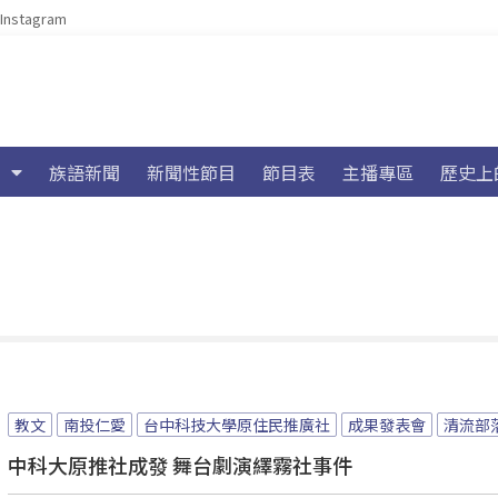
Instagram
族語新聞
新聞性節目
節目表
主播專區
歷史上
教文
南投仁愛
台中科技大學原住民推廣社
成果發表會
清流部
中科大原推社成發 舞台劇演繹霧社事件