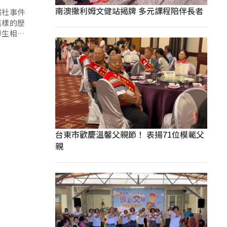
南澳撒利姆文健站揭牌 多元課程陪伴長者
霧社事件
這樣的歷
學生相當
台東市歡慶溫馨父親節！ 表揚71位模範父
親