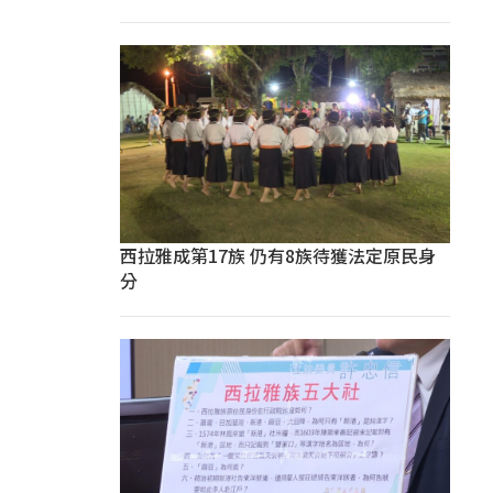
西拉雅成第17族 仍有8族待獲法定原民身
分