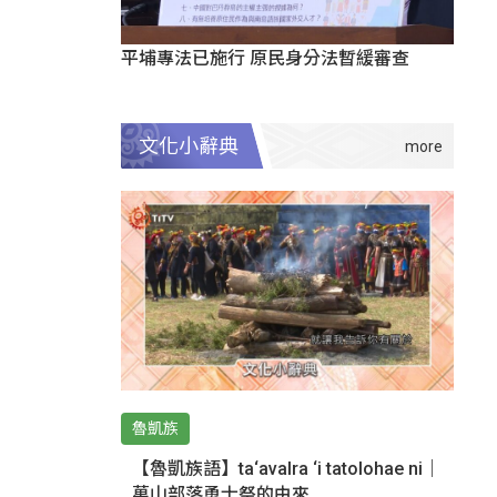
平埔專法已施行 原民身分法暫緩審查
文化小辭典
魯凱族
【魯凱族語】ta‘avalra ‘i tatolohae ni｜
萬山部落勇士祭的由來