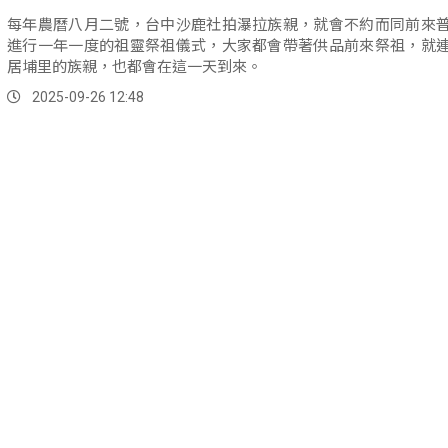
每年農曆八月二號，台中沙鹿社拍瀑拉族親，就會不約而同前來
進行一年一度的祖靈祭祖儀式，大家都會帶著供品前來祭祖，就
居埔里的族親，也都會在這一天到來。
2025-09-26 12:48