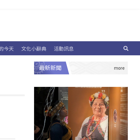
的今天
文化小辭典
活動訊息
最新新聞