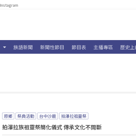
Instagram
族語新聞
新聞性節目
節目表
主播專區
歷史上
原鄉
祭典活動
台中沙鹿
拍瀑拉祖靈祭
拍瀑拉族祖靈祭簡化儀式 傳承文化不間斷