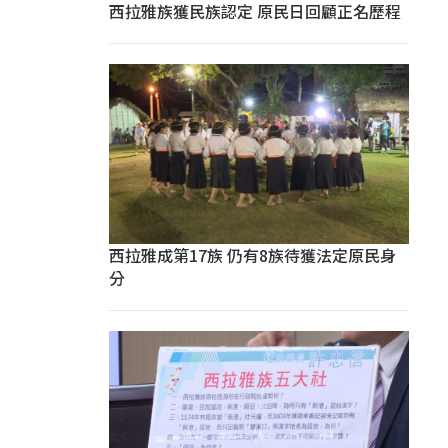
西拉雅族獲民族認定 原民日回顧正名歷程
西拉雅成第17族 仍有8族待獲法定原民身
分