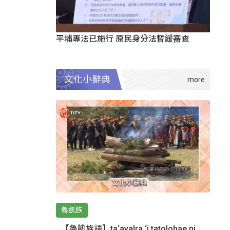
平埔專法已施行 原民身分法暫緩審查
文化小辭典
魯凱族
【魯凱族語】ta‘avalra ‘i tatolohae ni｜