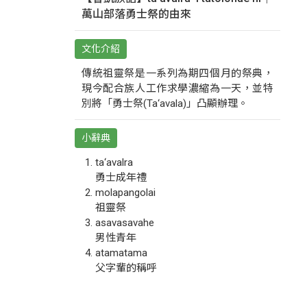
萬山部落勇士祭的由來
文化介紹
傳統祖靈祭是一系列為期四個月的祭典，
現今配合族人工作求學濃縮為一天，並特
別將「勇士祭(Ta‘avala)」凸顯辦理。
小辭典
ta‘avalra
勇士成年禮
molapangolai
祖靈祭
asavasavahe
男性青年
atamatama
父字輩的稱呼