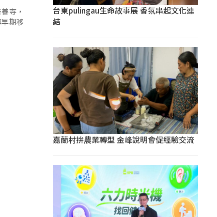
台東pulingau生命故事展 香氛串起文化連
普善寺，
結
連早期移
嘉蘭村拚農業轉型 金峰說明會促經驗交流