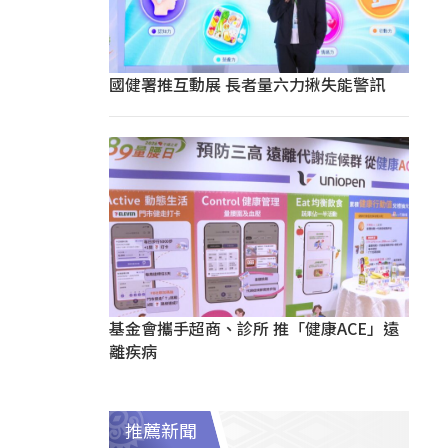
國健署推互動展 長者量六力揪失能警訊
基金會攜手超商、診所 推「健康ACE」遠
離疾病
推薦新聞