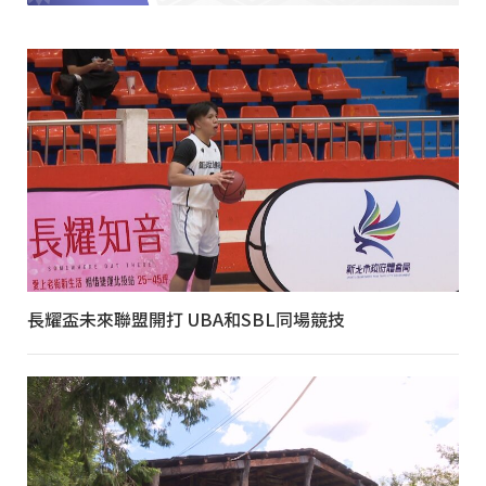
長耀盃未來聯盟開打 UBA和SBL同場競技