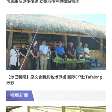
司馬庫斯災後復建 立委前往考察盤點需求
【涉己新聞】原文會新劇名爆爭議 團隊8/7赴Tafalong
致歉
推薦新聞