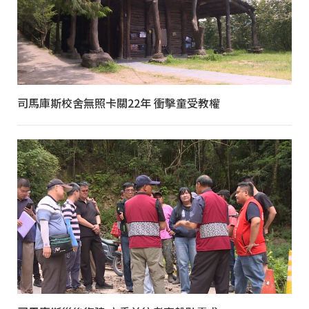
司馬庫斯校舍無照卡關22年 衝擊童受教權