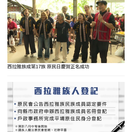
西拉雅族成第17族 原民日慶賀正名成功