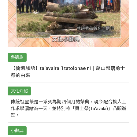
魯凱族
【魯凱族語】ta‘avalra ‘i tatolohae ni｜萬山部落勇士
祭的由來
文化介紹
傳統祖靈祭是一系列為期四個月的祭典，現今配合族人工
作求學濃縮為一天，並特別將「勇士祭(Ta‘avala)」凸顯辦
理。
小辭典