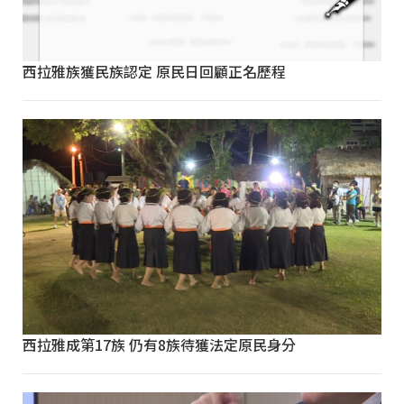
西拉雅族獲民族認定 原民日回顧正名歷程
西拉雅成第17族 仍有8族待獲法定原民身分