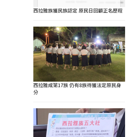
西拉雅族獲民族認定 原民日回顧正名歷程
西拉雅成第17族 仍有8族待獲法定原民身
分