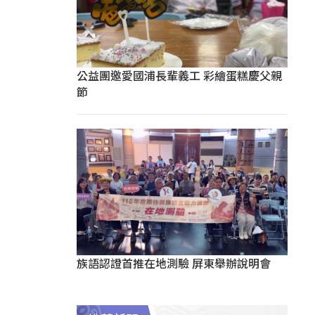
公益團邀愛國浦長輩義工 彩繪蛋糕慶父親
節
族語認證首推在地測驗 屏東舉辦說明會