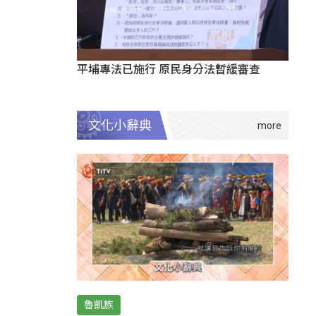
平埔專法已施行 原民身分法暫緩審查
文化小辭典
魯凱族