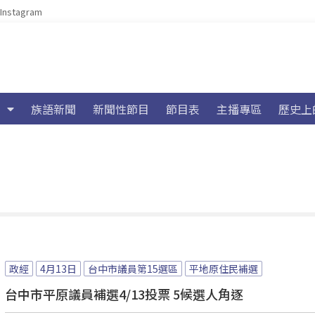
Instagram
族語新聞
新聞性節目
節目表
主播專區
歷史上
政經
4月13日
台中市議員第15選區
平地原住民補選
台中市平原議員補選4/13投票 5候選人角逐