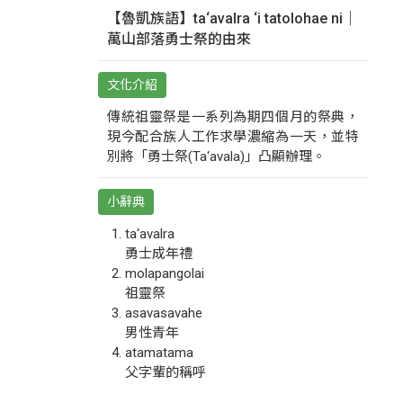
【魯凱族語】ta‘avalra ‘i tatolohae ni｜
萬山部落勇士祭的由來
文化介紹
傳統祖靈祭是一系列為期四個月的祭典，
現今配合族人工作求學濃縮為一天，並特
別將「勇士祭(Ta‘avala)」凸顯辦理。
小辭典
ta‘avalra
勇士成年禮
molapangolai
祖靈祭
asavasavahe
男性青年
atamatama
父字輩的稱呼