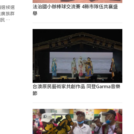
法治國小辦棒球交流賽 4縣市隊伍共襄盛
補選候選
舉
推廣族群
國民黨提
台澳原民藝術家共創作品 同登Garma音樂
節