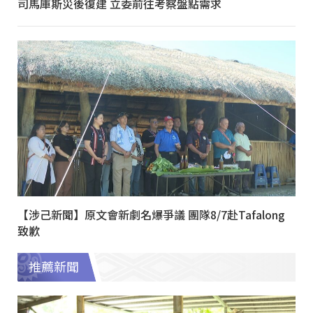
司馬庫斯災後復建 立委前往考察盤點需求
【涉己新聞】原文會新劇名爆爭議 團隊8/7赴Tafalong
致歉
推薦新聞