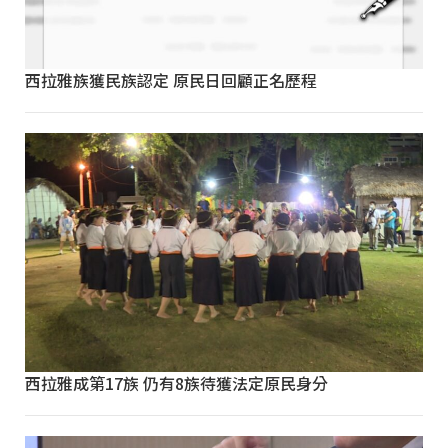
西拉雅族獲民族認定 原民日回顧正名歷程
西拉雅成第17族 仍有8族待獲法定原民身分