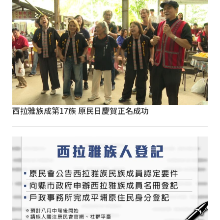
西拉雅族成第17族 原民日慶賀正名成功