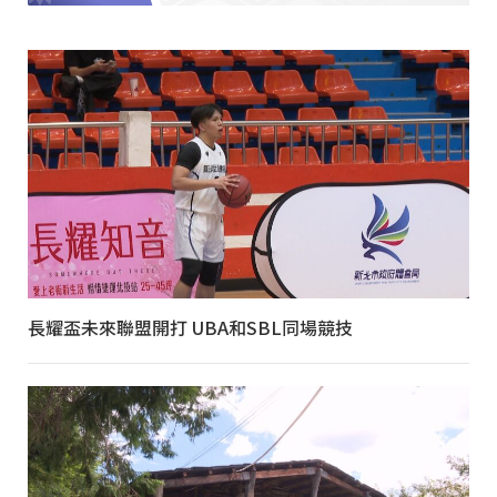
長耀盃未來聯盟開打 UBA和SBL同場競技