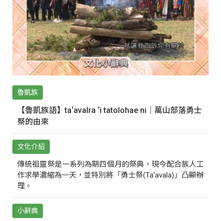
魯凱族
【魯凱族語】ta‘avalra ‘i tatolohae ni｜萬山部落勇士
祭的由來
文化介紹
傳統祖靈祭是一系列為期四個月的祭典，現今配合族人工
作求學濃縮為一天，並特別將「勇士祭(Ta‘avala)」凸顯辦
理。
小辭典