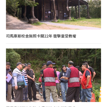
司馬庫斯校舍無照卡關22年 衝擊童受教權