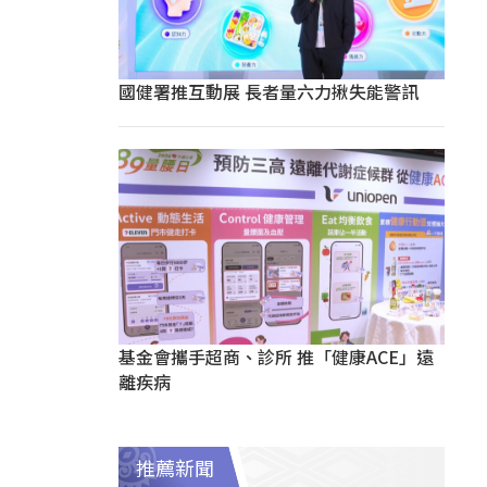
國健署推互動展 長者量六力揪失能警訊
基金會攜手超商、診所 推「健康ACE」遠
離疾病
推薦新聞