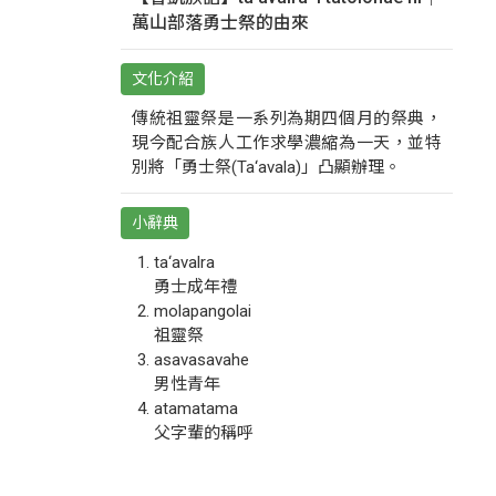
萬山部落勇士祭的由來
文化介紹
傳統祖靈祭是一系列為期四個月的祭典，
現今配合族人工作求學濃縮為一天，並特
別將「勇士祭(Ta‘avala)」凸顯辦理。
小辭典
ta‘avalra
勇士成年禮
molapangolai
祖靈祭
asavasavahe
男性青年
atamatama
父字輩的稱呼