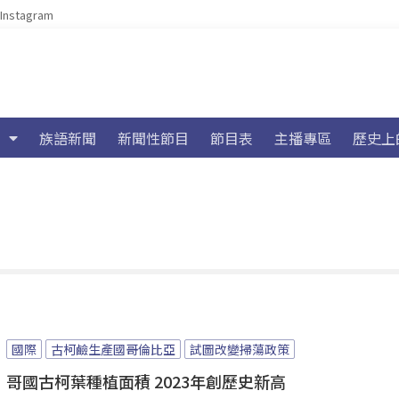
Instagram
族語新聞
新聞性節目
節目表
主播專區
歷史上
國際
古柯鹼生產國哥倫比亞
試圖改變掃蕩政策
哥國古柯葉種植面積 2023年創歷史新高