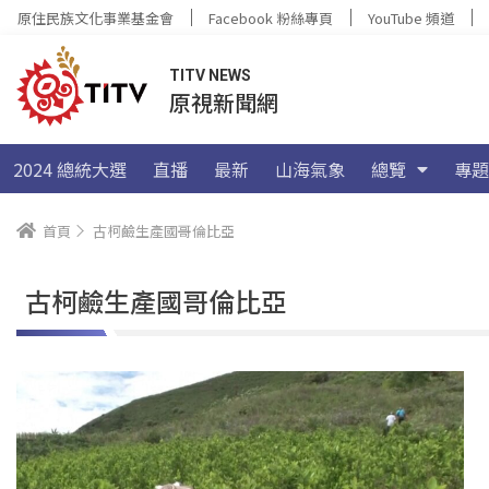
原住民族文化事業基金會
Facebook 粉絲專頁
YouTube 頻道
TITV NEWS
原視新聞網
2024 總統大選
直播
最新
山海氣象
總覽
專題
首頁
古柯鹼生產國哥倫比亞
古柯鹼生產國哥倫比亞