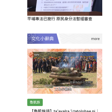
平埔專法已施行 原民身分法暫緩審查
文化小辭典
魯凱族
【魯凱族語】ta‘avalra ‘i tatolohae ni｜