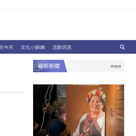
的今天
文化小辭典
活動訊息
最新新聞