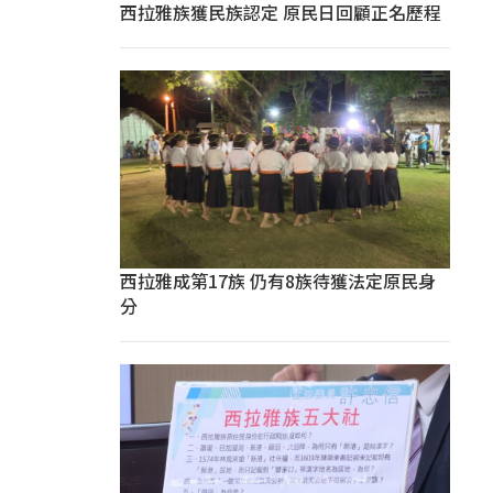
西拉雅族獲民族認定 原民日回顧正名歷程
西拉雅成第17族 仍有8族待獲法定原民身
分