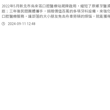
2022年5月新北市烏來區口腔醫療站揭牌啟用，縮短了原鄉牙醫
距；三年後民間團體攜手，捐贈價值百萬的多項牙科設備，來強
口腔醫療服務，讓部落的大小朋友免去舟車勞頓的煩惱，就能獲
口腔照護。
2024-09-11 12:48