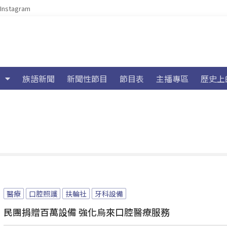
Instagram
族語新聞
新聞性節目
節目表
主播專區
歷史上
醫療
口腔照護
扶輪社
牙科設備
民團捐贈百萬設備 強化烏來口腔醫療服務