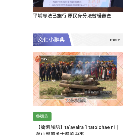
平埔專法已施行 原民身分法暫緩審查
文化小辭典
魯凱族
【魯凱族語】ta‘avalra ‘i tatolohae ni｜
萬山部落勇士祭的由來