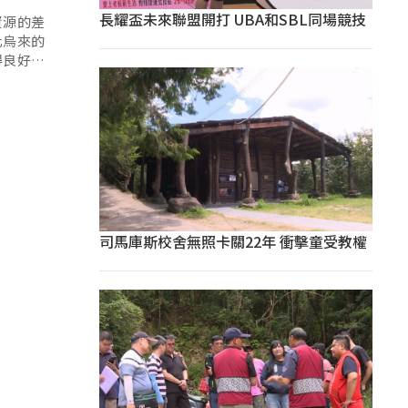
長耀盃未來聯盟開打 UBA和SBL同場競技
資源的差
化烏來的
得良好的
司馬庫斯校舍無照卡關22年 衝擊童受教權