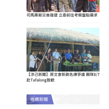
司馬庫斯災後復建 立委前往考察盤點需求
【涉己新聞】原文會新劇名爆爭議 團隊8/7
赴Tafalong致歉
推薦新聞