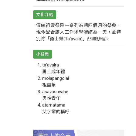
文化介紹
傳統祖靈祭是一系列為期四個月的祭典，
現今配合族人工作求學濃縮為一天，並特
別將「勇士祭(Ta‘avala)」凸顯辦理。
小辭典
ta‘avalra
勇士成年禮
molapangolai
祖靈祭
asavasavahe
男性青年
atamatama
父字輩的稱呼
歷史上的今天