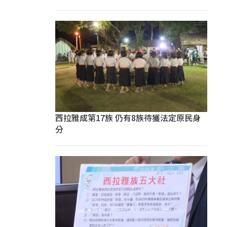
西拉雅成第17族 仍有8族待獲法定原民身
分