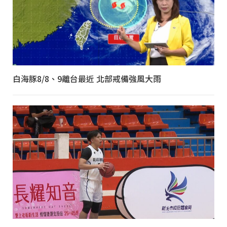
白海豚8/8、9離台最近 北部戒備強風大雨