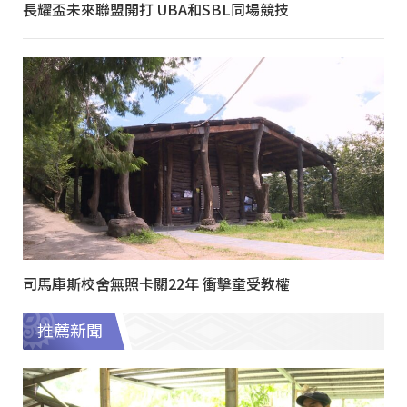
長耀盃未來聯盟開打 UBA和SBL同場競技
司馬庫斯校舍無照卡關22年 衝擊童受教權
推薦新聞