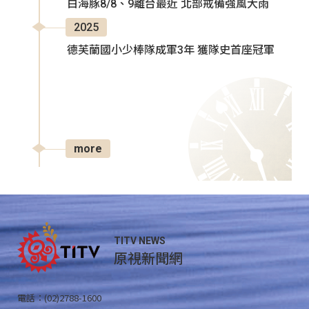
白海豚8/8、9離台最近 北部戒備強風大雨
2025
德芙蘭國小少棒隊成軍3年 獲隊史首座冠軍
more
TITV NEWS
原視新聞網
電話：(02)2788-1600