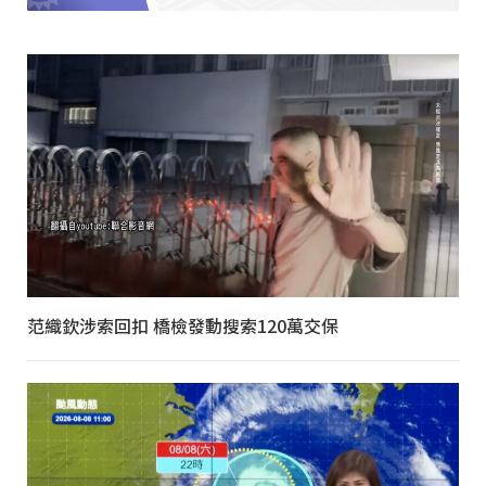
范織欽涉索回扣 橋檢發動搜索120萬交保