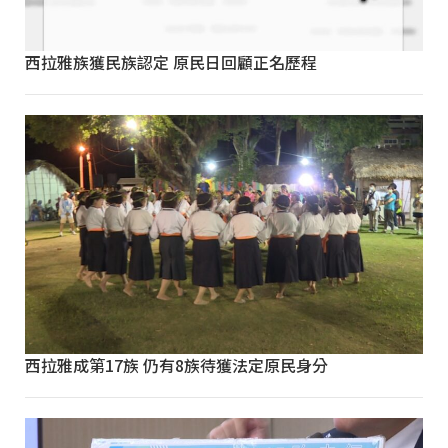
西拉雅族獲民族認定 原民日回顧正名歷程
西拉雅成第17族 仍有8族待獲法定原民身分