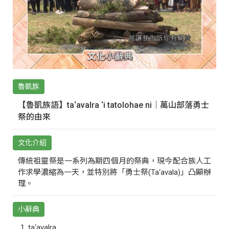
魯凱族
【魯凱族語】ta‘avalra ‘i tatolohae ni｜萬山部落勇士
祭的由來
文化介紹
傳統祖靈祭是一系列為期四個月的祭典，現今配合族人工
作求學濃縮為一天，並特別將「勇士祭(Ta‘avala)」凸顯辦
理。
小辭典
ta‘avalra