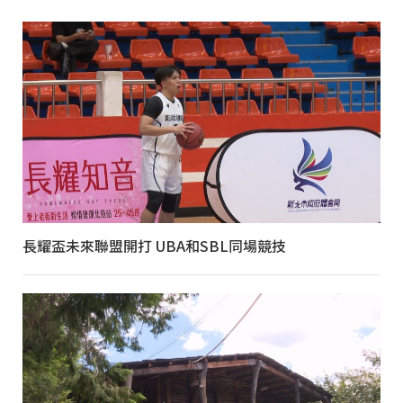
長耀盃未來聯盟開打 UBA和SBL同場競技