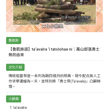
魯凱族
【魯凱族語】ta‘avalra ‘i tatolohae ni｜萬山部落勇士
祭的由來
文化介紹
傳統祖靈祭是一系列為期四個月的祭典，現今配合族人工
作求學濃縮為一天，並特別將「勇士祭(Ta‘avala)」凸顯辦
理。
小辭典
ta‘avalra