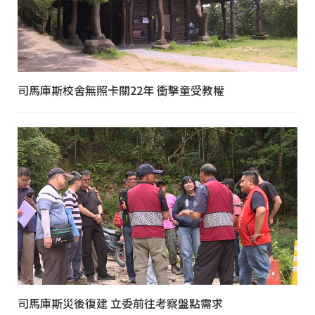
司馬庫斯校舍無照卡關22年 衝擊童受教權
司馬庫斯災後復建 立委前往考察盤點需求