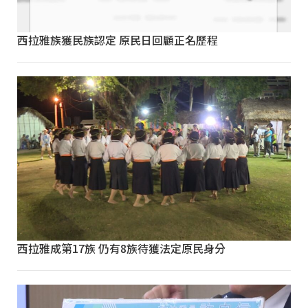
西拉雅族獲民族認定 原民日回顧正名歷程
西拉雅成第17族 仍有8族待獲法定原民身分