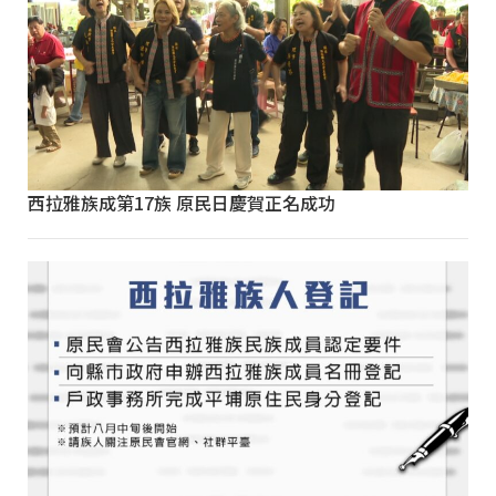
西拉雅族成第17族 原民日慶賀正名成功