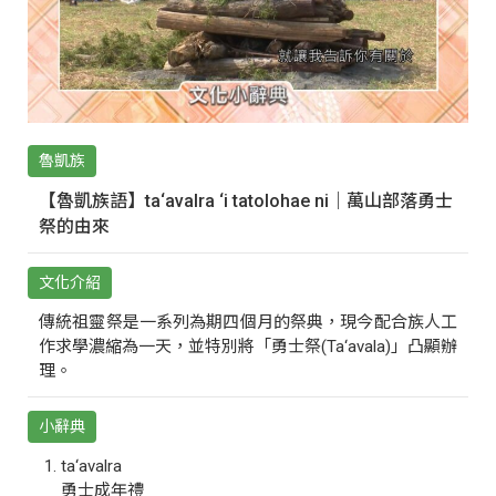
魯凱族
【魯凱族語】ta‘avalra ‘i tatolohae ni｜萬山部落勇士
祭的由來
文化介紹
傳統祖靈祭是一系列為期四個月的祭典，現今配合族人工
作求學濃縮為一天，並特別將「勇士祭(Ta‘avala)」凸顯辦
理。
小辭典
ta‘avalra
勇士成年禮