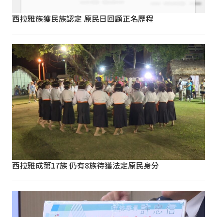
西拉雅族獲民族認定 原民日回顧正名歷程
西拉雅成第17族 仍有8族待獲法定原民身分