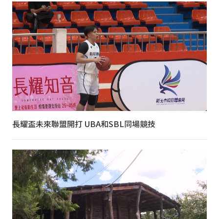
長耀盃未來聯盟開打 UBA和SBL同場競技