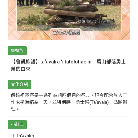
魯凱族
【魯凱族語】ta‘avalra ‘i tatolohae ni｜萬山部落勇士
祭的由來
文化介紹
傳統祖靈祭是一系列為期四個月的祭典，現今配合族人工
作求學濃縮為一天，並特別將「勇士祭(Ta‘avala)」凸顯辦
理。
小辭典
ta‘avalra