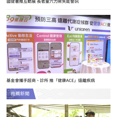
國健署推互動展 長者量六力揪失能警訊
基金會攜手超商、診所 推「健康ACE」遠離疾病
推薦新聞