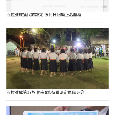
西拉雅族獲民族認定 原民日回顧正名歷程
西拉雅成第17族 仍有8族待獲法定原民身分