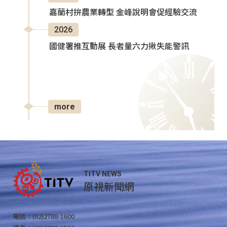
嘉蘭村拚農業轉型 金峰說明會促經驗交流
2026
國健署推互動展 長者量六力揪失能警訊
more
TITV NEWS
原視新聞網
電話：(02)2788-1600