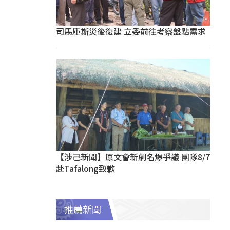
司馬庫斯災後復建 立委前往考察盤點需求
【涉己新聞】原文會新劇名爆爭議 團隊8/7
赴Tafalong致歉
推薦新聞