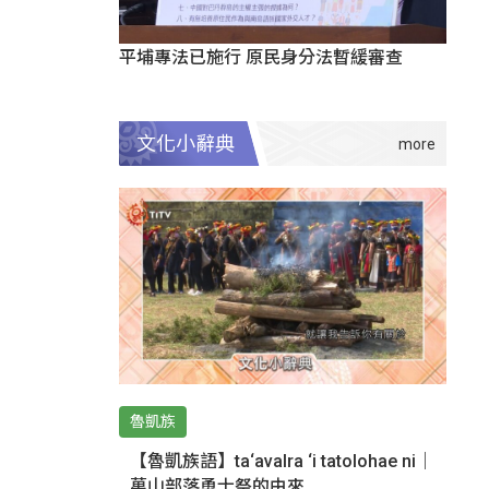
平埔專法已施行 原民身分法暫緩審查
文化小辭典
魯凱族
【魯凱族語】ta‘avalra ‘i tatolohae ni｜
萬山部落勇士祭的由來