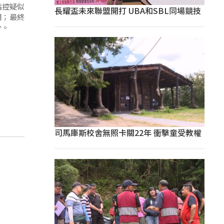
指控疑似
長耀盃未來聯盟開打 UBA和SBL同場競技
明；最終
分。
司馬庫斯校舍無照卡關22年 衝擊童受教權