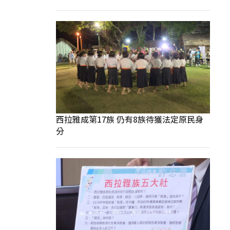
西拉雅成第17族 仍有8族待獲法定原民身
分