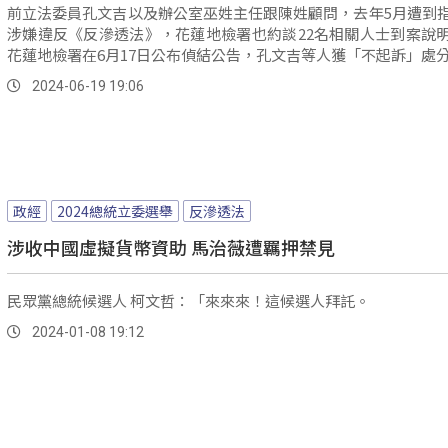
前立法委員孔文吉以及辦公室巫姓主任跟陳姓顧問，去年5月遭到
涉嫌違反《反滲透法》，花蓮地檢署也約談22名相關人士到案說
花蓮地檢署在6月17日公布偵結公告，孔文吉等人獲「不起訴」處
2024-06-19 19:06
政經
2024總統立委選舉
反滲透法
涉收中國虛擬貨幣資助 馬治薇遭羈押禁見
民眾黨總統候選人 柯文哲：「來來來！這候選人拜託。
2024-01-08 19:12