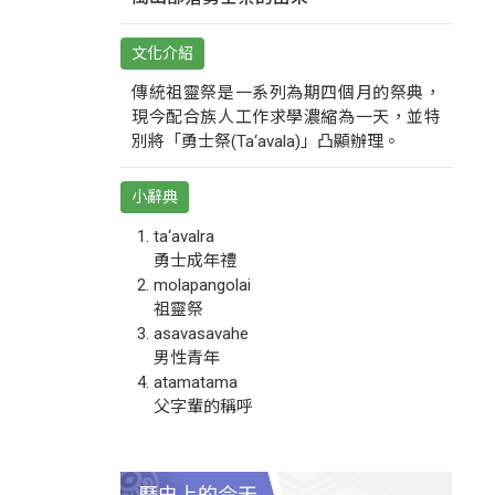
文化介紹
傳統祖靈祭是一系列為期四個月的祭典，
現今配合族人工作求學濃縮為一天，並特
別將「勇士祭(Ta‘avala)」凸顯辦理。
小辭典
ta‘avalra
勇士成年禮
molapangolai
祖靈祭
asavasavahe
男性青年
atamatama
父字輩的稱呼
歷史上的今天