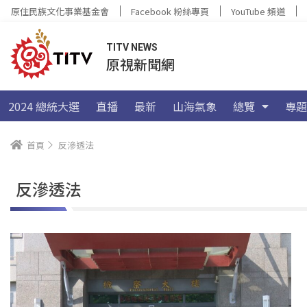
原住民族文化事業基金會
Facebook 粉絲專頁
YouTube 頻道
TITV NEWS
原視新聞網
2024 總統大選
直播
最新
山海氣象
總覽
專題
首頁
反滲透法
反滲透法