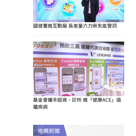
國健署推互動展 長者量六力揪失能警訊
基金會攜手超商、診所 推「健康ACE」遠
離疾病
推薦新聞