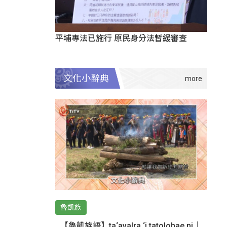
平埔專法已施行 原民身分法暫緩審查
文化小辭典
魯凱族
【魯凱族語】ta‘avalra ‘i tatolohae ni｜