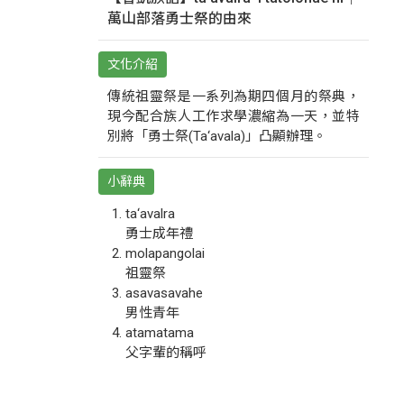
萬山部落勇士祭的由來
文化介紹
傳統祖靈祭是一系列為期四個月的祭典，
現今配合族人工作求學濃縮為一天，並特
別將「勇士祭(Ta‘avala)」凸顯辦理。
小辭典
ta‘avalra
勇士成年禮
molapangolai
祖靈祭
asavasavahe
男性青年
atamatama
父字輩的稱呼