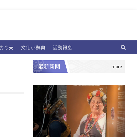
的今天
文化小辭典
活動訊息
最新新聞