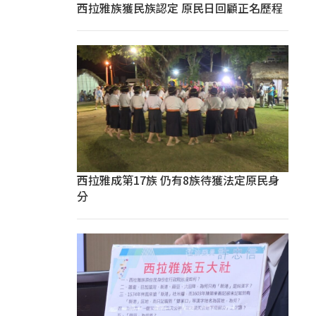
西拉雅族獲民族認定 原民日回顧正名歷程
西拉雅成第17族 仍有8族待獲法定原民身
分