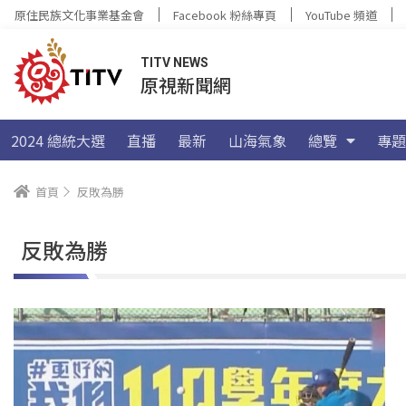
原住民族文化事業基金會
Facebook 粉絲專頁
YouTube 頻道
TITV NEWS
原視新聞網
2024 總統大選
直播
最新
山海氣象
總覽
專題
首頁
反敗為勝
反敗為勝