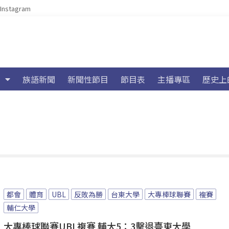
Instagram
族語新聞
新聞性節目
節目表
主播專區
歷史上
都會
體育
UBL
反敗為勝
台東大學
大專棒球聯賽
複賽
輔仁大學
大專棒球聯賽UBL複賽 輔大5：3擊退臺東大學