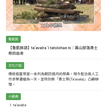
魯凱族
【魯凱族語】ta‘avalra ‘i tatolohae ni｜萬山部落勇士
祭的由來
文化介紹
傳統祖靈祭是一系列為期四個月的祭典，現今配合族人工
作求學濃縮為一天，並特別將「勇士祭(Ta‘avala)」凸顯辦
理。
小辭典
ta‘avalra