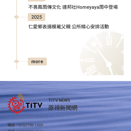
不畏風雨傳文化 達邦社Homeyaya雨中登場
2025
仁愛鄉表揚模範父親 公所精心安排活動
more
TITV NEWS
原視新聞網
電話：(02)2788-1600