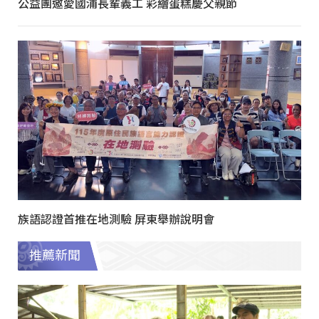
公益團邀愛國浦長輩義工 彩繪蛋糕慶父親節
族語認證首推在地測驗 屏東舉辦說明會
推薦新聞