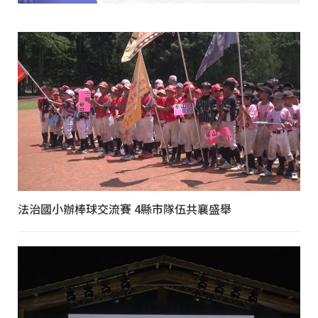
法治國小辦棒球交流賽 4縣市隊伍共襄盛舉