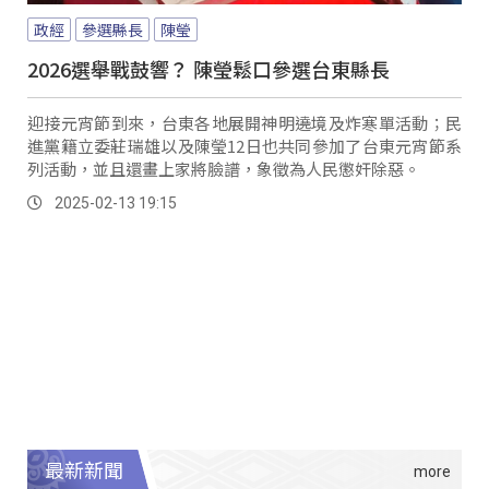
政經
參選縣長
陳瑩
2026選舉戰鼓響？ 陳瑩鬆口參選台東縣長
迎接元宵節到來，台東各地展開神明遶境及炸寒單活動；民
進黨籍立委莊瑞雄以及陳瑩12日也共同參加了台東元宵節系
列活動，並且還畫上家將臉譜，象徵為人民懲奸除惡。
2025-02-13 19:15
最新新聞