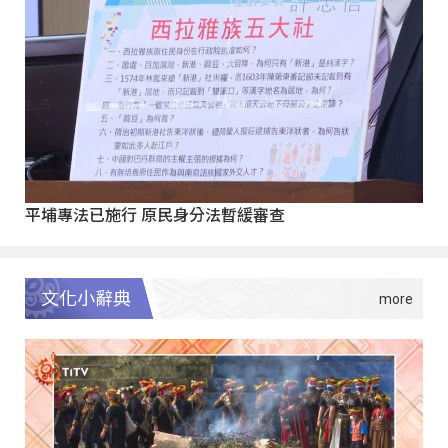
平埔專法已施行 原民身分法暫緩審查
文化小辭典