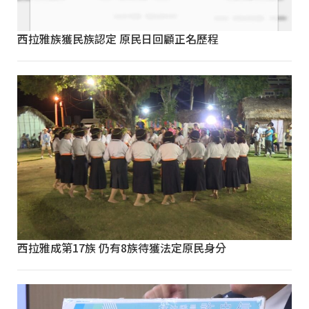
西拉雅族獲民族認定 原民日回顧正名歷程
西拉雅成第17族 仍有8族待獲法定原民身分