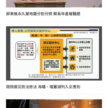
屏東推永久屋地籍分割分照 解長年產權難題
政院版災防法修法 海嘯、堰塞湖列入災害別