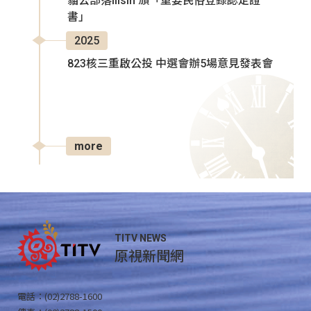
貓公部落Ilisin 頒「重要民俗登錄認定證
書」
2025
823核三重啟公投 中選會辦5場意見發表會
more
TITV NEWS
原視新聞網
電話：(02)2788-1600