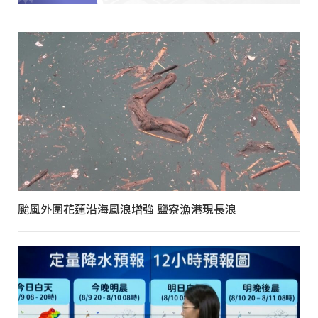
颱風外圍花蓮沿海風浪增強 鹽寮漁港現長浪