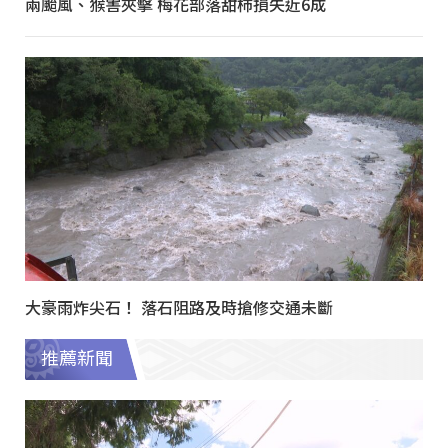
兩颱風、猴害夾擊 梅花部落甜柿損失近6成
大豪雨炸尖石！ 落石阻路及時搶修交通未斷
推薦新聞