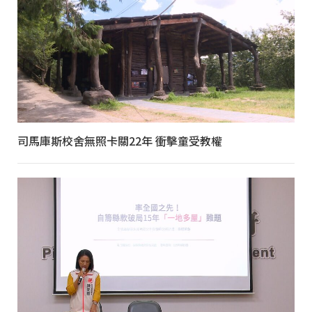
司馬庫斯校舍無照卡關22年 衝擊童受教權