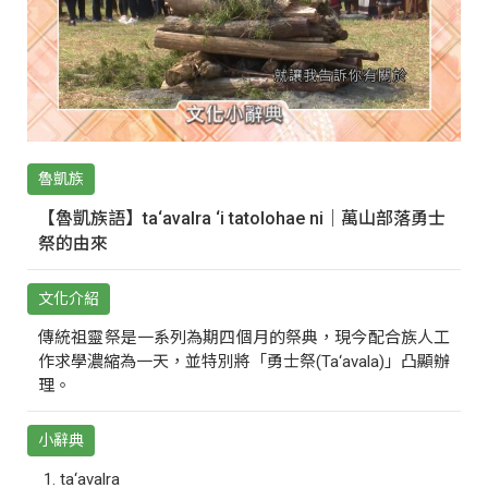
魯凱族
【魯凱族語】ta‘avalra ‘i tatolohae ni｜萬山部落勇士
祭的由來
文化介紹
傳統祖靈祭是一系列為期四個月的祭典，現今配合族人工
作求學濃縮為一天，並特別將「勇士祭(Ta‘avala)」凸顯辦
理。
小辭典
ta‘avalra