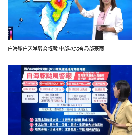
白海豚白天減弱為輕颱 中部以北有局部豪雨