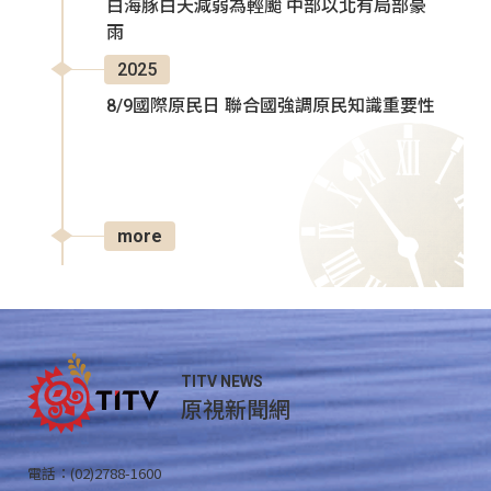
白海豚白天減弱為輕颱 中部以北有局部豪
雨
2025
8/9國際原民日 聯合國強調原民知識重要性
more
TITV NEWS
原視新聞網
電話：(02)2788-1600