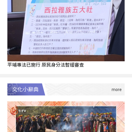
平埔專法已施行 原民身分法暫緩審查
文化小辭典