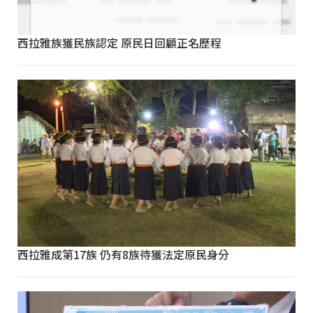
西拉雅族獲民族認定 原民日回顧正名歷程
西拉雅成第17族 仍有8族待獲法定原民身分