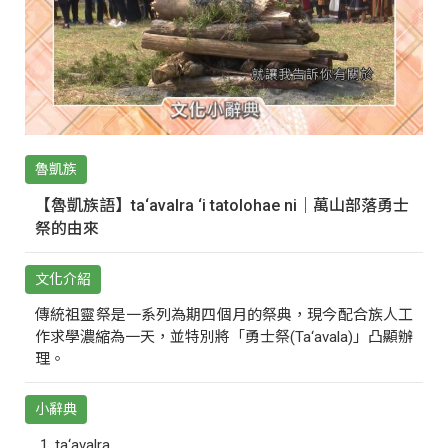
魯凱族
【魯凱族語】ta‘avalra ‘i tatolohae ni｜萬山部落勇士
祭的由來
文化介紹
傳統祖靈祭是一系列為期四個月的祭典，現今配合族人工
作求學濃縮為一天，並特別將「勇士祭(Ta‘avala)」凸顯辦
理。
小辭典
ta‘avalra