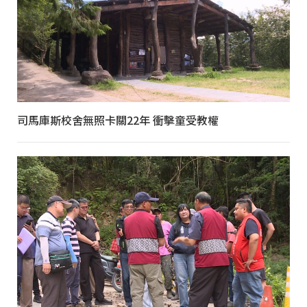
司馬庫斯校舍無照卡關22年 衝擊童受教權