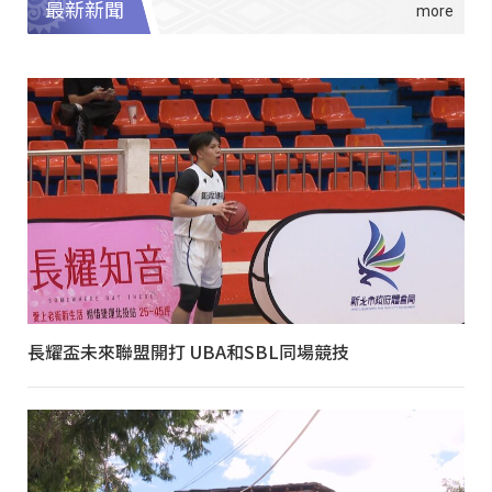
最新新聞
長耀盃未來聯盟開打 UBA和SBL同場競技