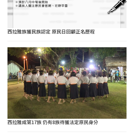
西拉雅族獲民族認定 原民日回顧正名歷程
西拉雅成第17族 仍有8族待獲法定原民身分