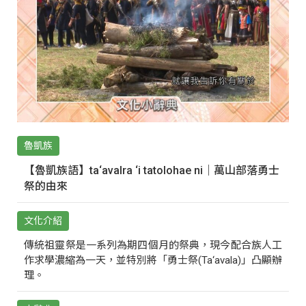
魯凱族
【魯凱族語】ta‘avalra ‘i tatolohae ni｜萬山部落勇士
祭的由來
文化介紹
傳統祖靈祭是一系列為期四個月的祭典，現今配合族人工
作求學濃縮為一天，並特別將「勇士祭(Ta‘avala)」凸顯辦
理。