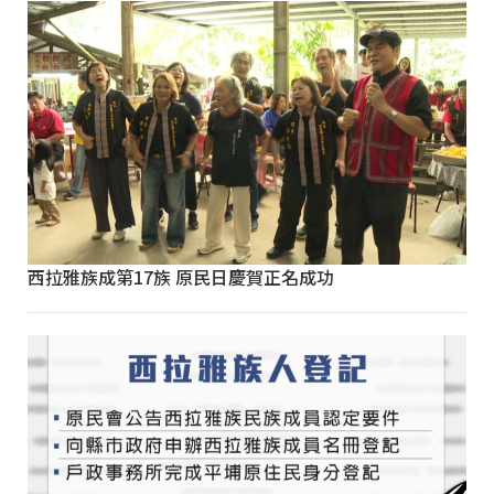
西拉雅族成第17族 原民日慶賀正名成功