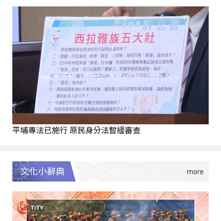
平埔專法已施行 原民身分法暫緩審查
文化小辭典