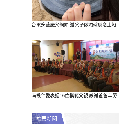
台東窯藝慶父親節 邀父子做陶碗感念土地
南投仁愛表揚16位模範父親 感謝爸爸辛勞
推薦新聞