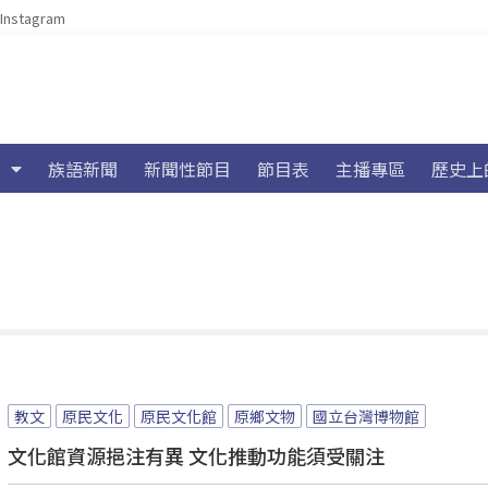
Instagram
族語新聞
新聞性節目
節目表
主播專區
歷史上
教文
原民文化
原民文化館
原鄉文物
國立台灣博物館
文化館資源挹注有異 文化推動功能須受關注