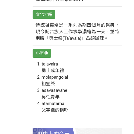
文化介紹
傳統祖靈祭是一系列為期四個月的祭典，
現今配合族人工作求學濃縮為一天，並特
別將「勇士祭(Ta‘avala)」凸顯辦理。
小辭典
ta‘avalra
勇士成年禮
molapangolai
祖靈祭
asavasavahe
男性青年
atamatama
父字輩的稱呼
歷史上的今天