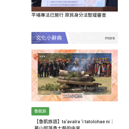
平埔專法已施行 原民身分法暫緩審查
文化小辭典
魯凱族
【魯凱族語】ta‘avalra ‘i tatolohae ni｜
萬山部落勇士祭的由來