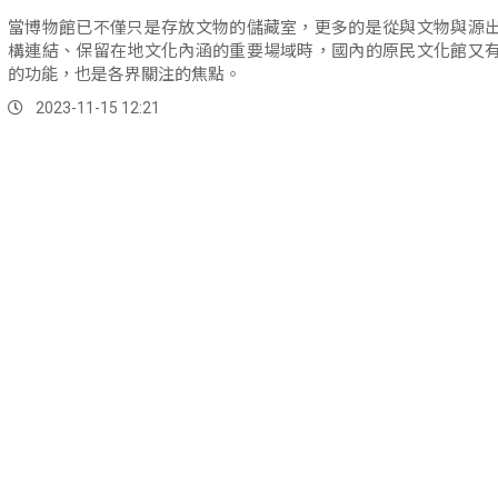
當博物館已不僅只是存放文物的儲藏室，更多的是從與文物與源
構連結、保留在地文化內涵的重要場域時，國內的原民文化館又
的功能，也是各界關注的焦點。
2023-11-15 12:21