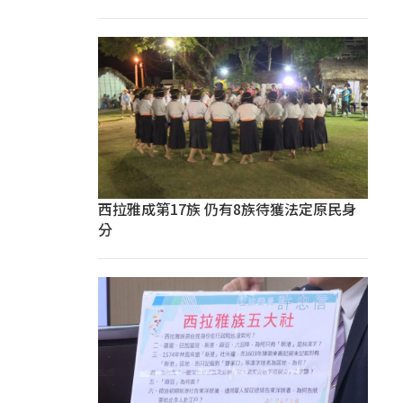
西拉雅成第17族 仍有8族待獲法定原民身
分