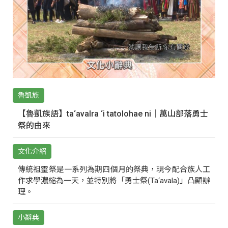
魯凱族
【魯凱族語】ta‘avalra ‘i tatolohae ni｜萬山部落勇士
祭的由來
文化介紹
傳統祖靈祭是一系列為期四個月的祭典，現今配合族人工
作求學濃縮為一天，並特別將「勇士祭(Ta‘avala)」凸顯辦
理。
小辭典