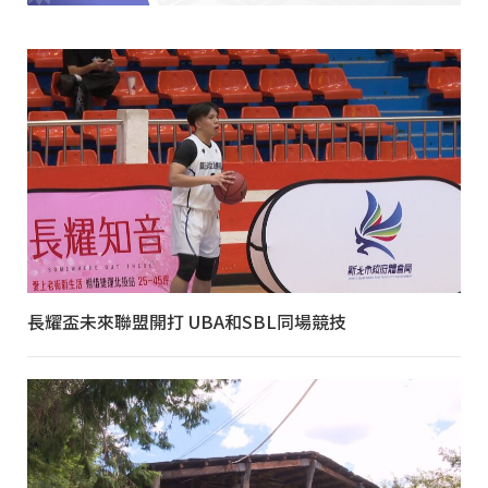
長耀盃未來聯盟開打 UBA和SBL同場競技