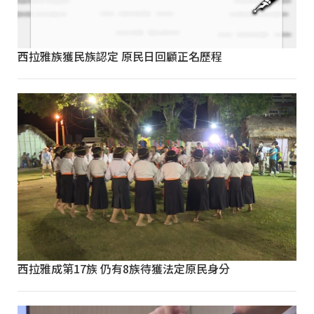
西拉雅族獲民族認定 原民日回顧正名歷程
西拉雅成第17族 仍有8族待獲法定原民身分