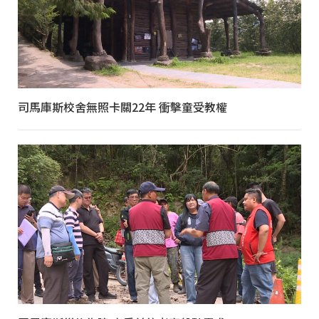
司馬庫斯校舍無照卡關22年 衝擊童受教權