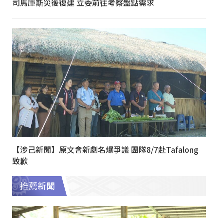
司馬庫斯災後復建 立委前往考察盤點需求
【涉己新聞】原文會新劇名爆爭議 團隊8/7赴Tafalong
致歉
推薦新聞