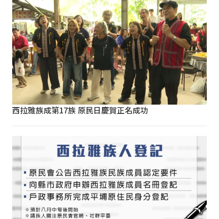
西拉雅族成第17族 原民日慶賀正名成功