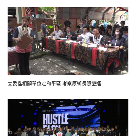
立委偕相關單位赴和平區 考察原鄉長照營運