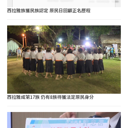
西拉雅族獲民族認定 原民日回顧正名歷程
西拉雅成第17族 仍有8族待獲法定原民身分