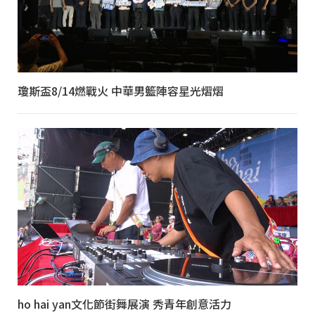
瓊斯盃8/14燃戰火 中華男籃陣容星光熠熠
ho hai yan文化節街舞展演 秀青年創意活力