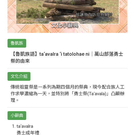
魯凱族
【魯凱族語】ta‘avalra ‘i tatolohae ni｜萬山部落勇士
祭的由來
文化介紹
傳統祖靈祭是一系列為期四個月的祭典，現今配合族人工
作求學濃縮為一天，並特別將「勇士祭(Ta‘avala)」凸顯辦
理。
小辭典
ta‘avalra
勇士成年禮