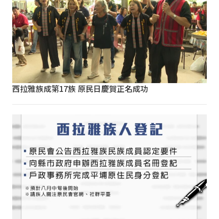
西拉雅族成第17族 原民日慶賀正名成功