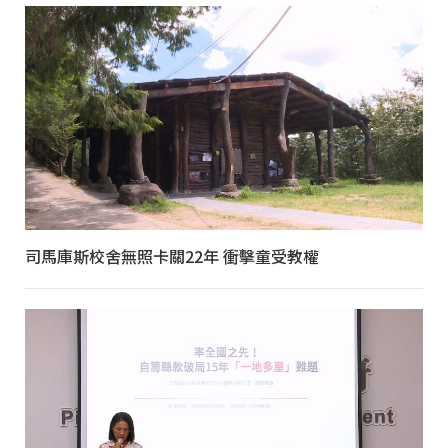
司馬庫斯校舍無照卡關22年 衝擊童受教權