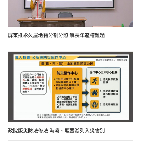
屏東推永久屋地籍分割分照 解長年產權難題
政院版災防法修法 海嘯、堰塞湖列入災害別