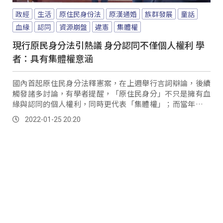
政經
生活
原住民身份法
原漢通婚
族群發展
童話
血緣
認同
資源崩盤
違憲
集體權
現行原民身分法引熱議 身分認同不僅個人權利 學
者：具有集體權意涵
國內首起原住民身分法釋憲案，在上週舉行言詞辯論，後續
觸發諸多討論，有學者提醒，「原住民身分」不只是擁有血
緣與認同的個人權利，同時更代表「集體權」；而當年之所
以要訂定原住民身分，正是為要維持原住民族文化結構的穩
2022-01-25 20:20
定性。