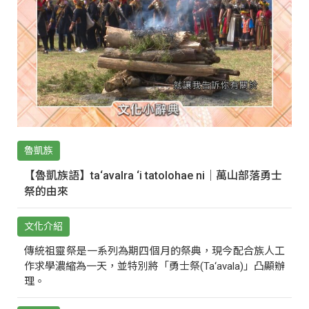
魯凱族
【魯凱族語】ta‘avalra ‘i tatolohae ni｜萬山部落勇士
祭的由來
文化介紹
傳統祖靈祭是一系列為期四個月的祭典，現今配合族人工
作求學濃縮為一天，並特別將「勇士祭(Ta‘avala)」凸顯辦
理。