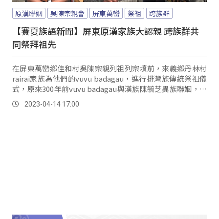
原漢聯姻
吳陳宗親會
屏東萬巒
祭祖
跨族群
【賽夏族語新聞】屏東原漢家族大認親 跨族群共
同祭拜祖先
在屏東萬巒鄉佳和村吳陳宗親列祖列宗墳前，來義鄉丹林村
rairai家族為他們的vuvu badagau，進行排灣族傳統祭祖儀
式，原來300年前vuvu badagau與漢族陳毓芝異族聯姻，日
治時期政府擔心原漢結盟而禁止兩家交往，事隔百年後首度
2023-04-14 17:00
認親，雙方家族都很感動。