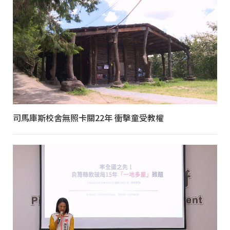
司馬庫斯校舍無照卡關22年 衝擊童受教權