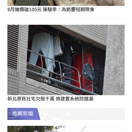
8月豬價破105元 陳駿季：為節慶短期現象
新北原民社宅欠租千萬 將建置系統防錯漏
推薦新聞