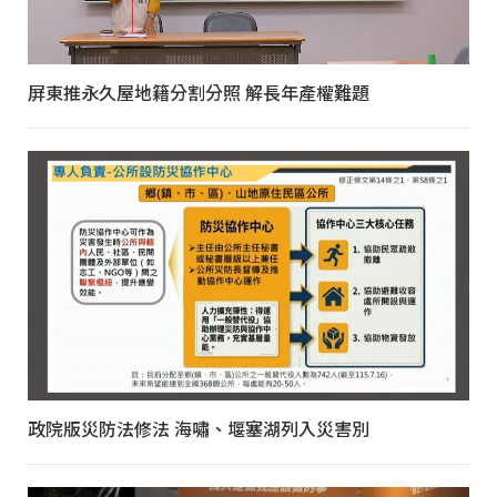
屏東推永久屋地籍分割分照 解長年產權難題
政院版災防法修法 海嘯、堰塞湖列入災害別