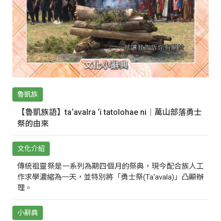
魯凱族
【魯凱族語】ta‘avalra ‘i tatolohae ni｜萬山部落勇士
祭的由來
文化介紹
傳統祖靈祭是一系列為期四個月的祭典，現今配合族人工
作求學濃縮為一天，並特別將「勇士祭(Ta‘avala)」凸顯辦
理。
小辭典