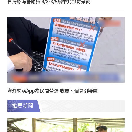
白海豚海警維持 8/8-8/9晨中北部防豪雨
海外網購App為民間營運 收費、個資引疑慮
推薦新聞