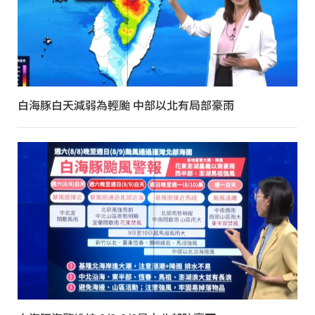
白海豚白天減弱為輕颱 中部以北有局部豪雨