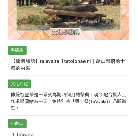
魯凱族
【魯凱族語】ta‘avalra ‘i tatolohae ni｜萬山部落勇士
祭的由來
文化介紹
傳統祖靈祭是一系列為期四個月的祭典，現今配合族人工
作求學濃縮為一天，並特別將「勇士祭(Ta‘avala)」凸顯辦
理。
小辭典
ta‘avalra