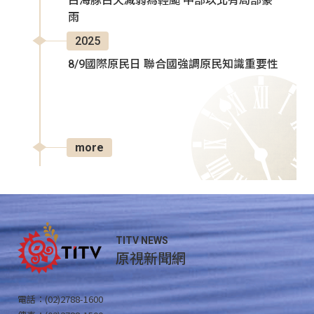
白海豚白天減弱為輕颱 中部以北有局部豪
雨
2025
8/9國際原民日 聯合國強調原民知識重要性
more
TITV NEWS
原視新聞網
電話：(02)2788-1600