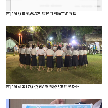
西拉雅族獲民族認定 原民日回顧正名歷程
西拉雅成第17族 仍有8族待獲法定原民身分