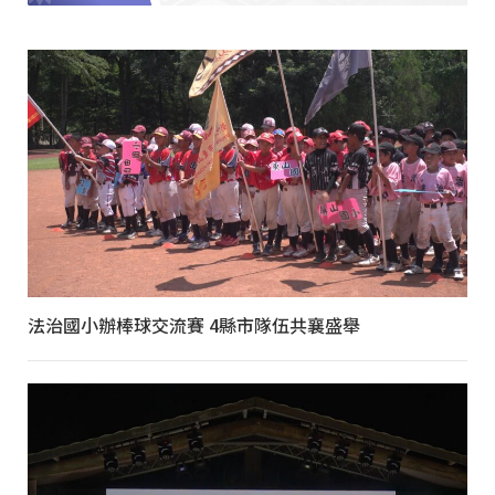
法治國小辦棒球交流賽 4縣市隊伍共襄盛舉