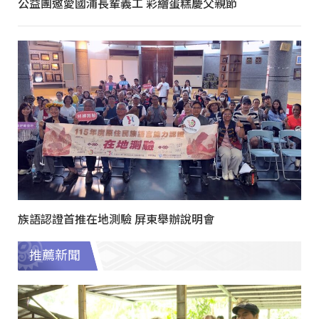
公益團邀愛國浦長輩義工 彩繪蛋糕慶父親節
族語認證首推在地測驗 屏東舉辦說明會
推薦新聞