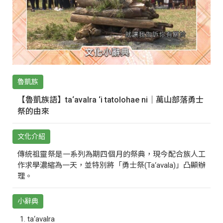
魯凱族
【魯凱族語】ta‘avalra ‘i tatolohae ni｜萬山部落勇士
祭的由來
文化介紹
傳統祖靈祭是一系列為期四個月的祭典，現今配合族人工
作求學濃縮為一天，並特別將「勇士祭(Ta‘avala)」凸顯辦
理。
小辭典
ta‘avalra