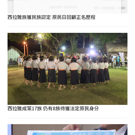
西拉雅族獲民族認定 原民日回顧正名歷程
西拉雅成第17族 仍有8族待獲法定原民身分