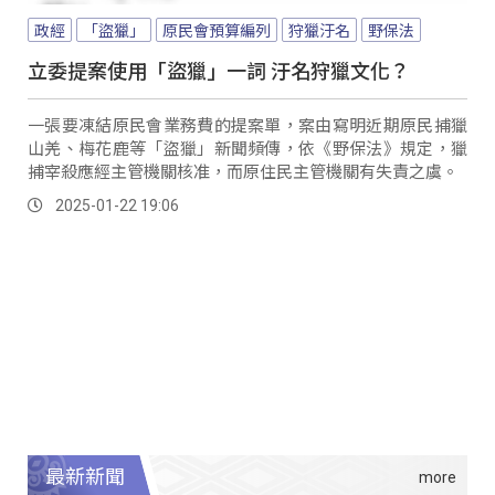
政經
「盜獵」
原民會預算編列
狩獵汙名
野保法
立委提案使用「盜獵」一詞 汙名狩獵文化？
一張要凍結原民會業務費的提案單，案由寫明近期原民捕獵
山羌、梅花鹿等「盜獵」新聞頻傳，依《野保法》規定，獵
捕宰殺應經主管機關核准，而原住民主管機關有失責之虞。
2025-01-22 19:06
最新新聞