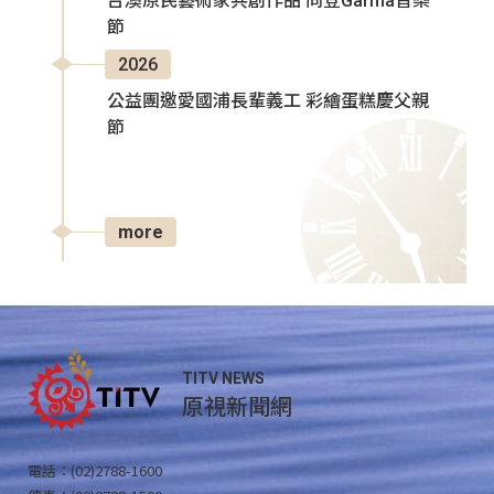
台澳原民藝術家共創作品 同登Garma音樂
節
2026
公益團邀愛國浦長輩義工 彩繪蛋糕慶父親
節
more
TITV NEWS
原視新聞網
電話：(02)2788-1600