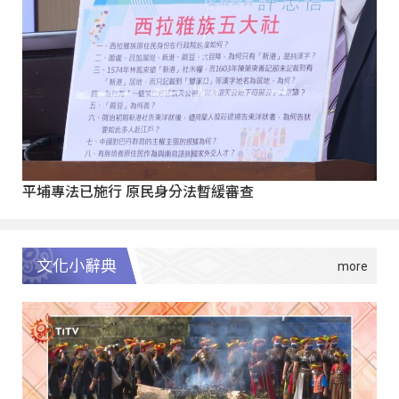
平埔專法已施行 原民身分法暫緩審查
文化小辭典