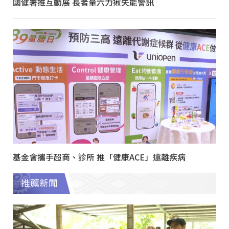
國健署推互動展 長者量六力揪失能警訊
基金會攜手超商、診所 推「健康ACE」遠離疾病
推薦新聞