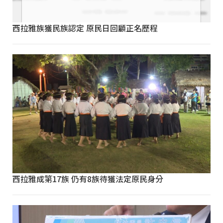
西拉雅族獲民族認定 原民日回顧正名歷程
西拉雅成第17族 仍有8族待獲法定原民身分