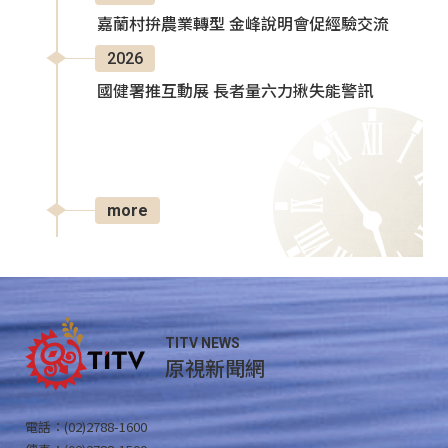
嘉蘭村拚農業轉型 金峰說明會促經驗交流
2026
國健署推互動展 長者量六力揪失能警訊
more
TITV NEWS
原視新聞網
電話：(02)2788-1600