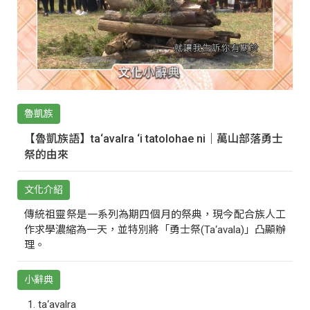
魯凱族
【魯凱族語】ta‘avalra ‘i tatolohae ni｜萬山部落勇士
祭的由來
文化介紹
傳統祖靈祭是一系列為期四個月的祭典，現今配合族人工
作求學濃縮為一天，並特別將「勇士祭(Ta‘avala)」凸顯辦
理。
小辭典
ta‘avalra