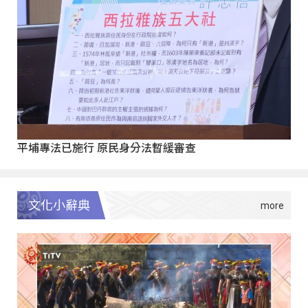
平埔專法已施行 原民身分法暫緩審查
文化小辭典