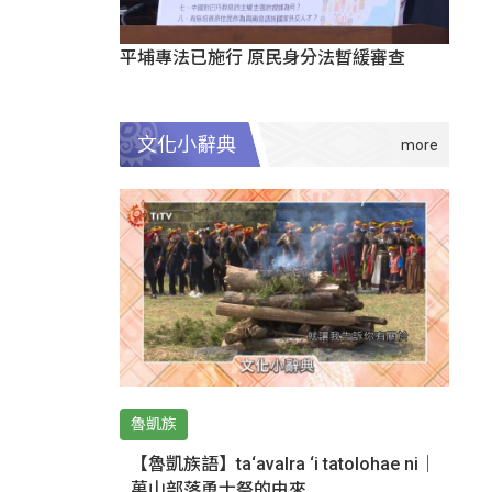
平埔專法已施行 原民身分法暫緩審查
文化小辭典
魯凱族
【魯凱族語】ta‘avalra ‘i tatolohae ni｜
萬山部落勇士祭的由來