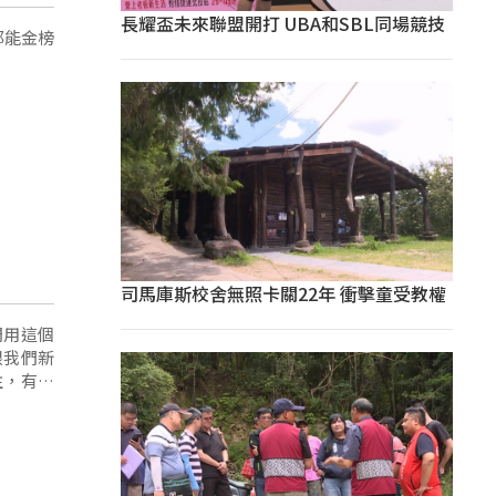
長耀盃未來聯盟開打 UBA和SBL同場競技
都能金榜
司馬庫斯校舍無照卡關22年 衝擊童受教權
們用這個
跟我們新
注，有沒