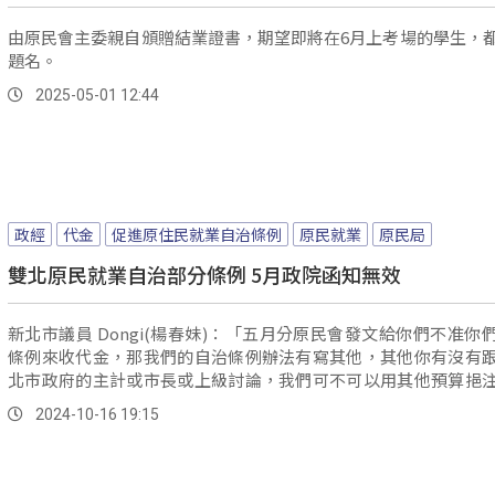
由原民會主委親自頒贈結業證書，期望即將在6月上考場的學生，
題名。
2025-05-01 12:44
政經
代金
促進原住民就業自治條例
原民就業
原民局
雙北原民就業自治部分條例 5月政院函知無效
新北市議員 Dongi(楊春妹)：「五月分原民會發文給你們不准你
條例來收代金，那我們的自治條例辦法有寫其他，其他你有沒有
北市政府的主計或市長或上級討論，我們可不可以用其他預算挹
有？ 《新北市保障原住民族就業自治條例》，在今年五月行政院函文告知
2024-10-16 19:15
部分條文無效。