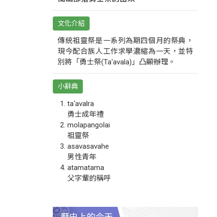
文化介紹
傳統祖靈祭是一系列為期四個月的祭典，
現今配合族人工作求學濃縮為一天，並特
別將「勇士祭(Ta‘avala)」凸顯辦理。
小辭典
ta‘avalra
勇士成年禮
molapangolai
祖靈祭
asavasavahe
男性青年
atamatama
父字輩的稱呼
歷史上的今天