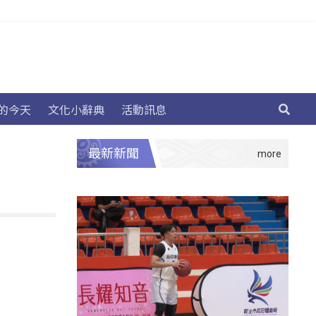
的今天
文化小辭典
活動訊息
最新新聞