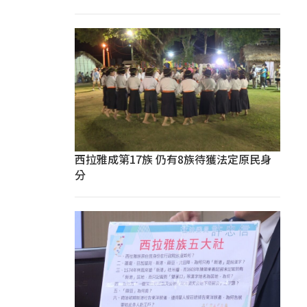
西拉雅成第17族 仍有8族待獲法定原民身
分