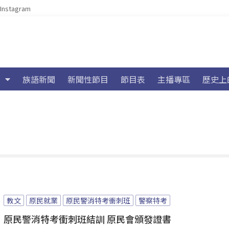
Instagram
族語新聞
新聞性節目
節目表
主播專區
歷史上
教文
原民就業
原民警消特考衝刺班
警察特考
原民警消特考衝刺班結訓 原民會頒發證書