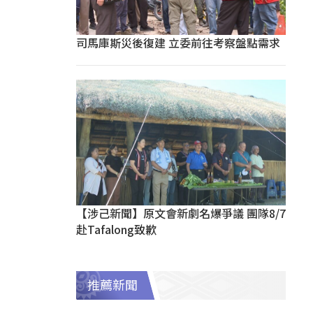
司馬庫斯災後復建 立委前往考察盤點需求
【涉己新聞】原文會新劇名爆爭議 團隊8/7
赴Tafalong致歉
推薦新聞