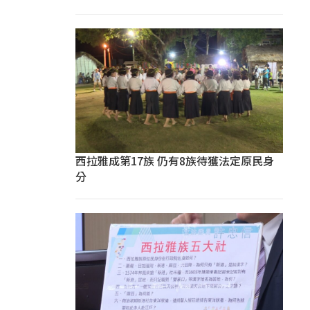
西拉雅成第17族 仍有8族待獲法定原民身
分