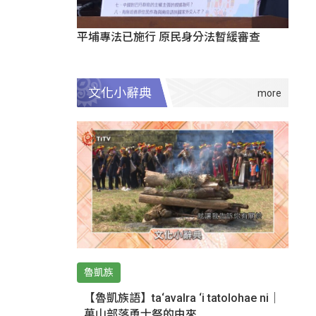
平埔專法已施行 原民身分法暫緩審查
文化小辭典
魯凱族
【魯凱族語】ta‘avalra ‘i tatolohae ni｜
萬山部落勇士祭的由來