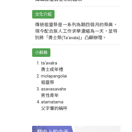
文化介紹
傳統祖靈祭是一系列為期四個月的祭典，
現今配合族人工作求學濃縮為一天，並特
別將「勇士祭(Ta‘avala)」凸顯辦理。
小辭典
ta‘avalra
勇士成年禮
molapangolai
祖靈祭
asavasavahe
男性青年
atamatama
父字輩的稱呼
歷史上的今天