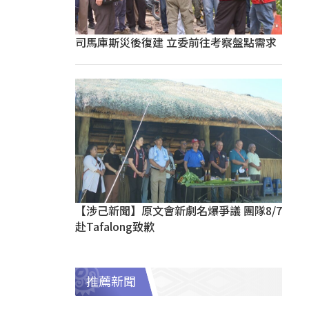
司馬庫斯災後復建 立委前往考察盤點需求
【涉己新聞】原文會新劇名爆爭議 團隊8/7
赴Tafalong致歉
推薦新聞