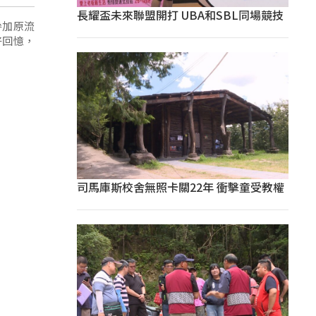
長耀盃未來聯盟開打 UBA和SBL同場競技
參加原流
好回憶，
司馬庫斯校舍無照卡關22年 衝擊童受教權