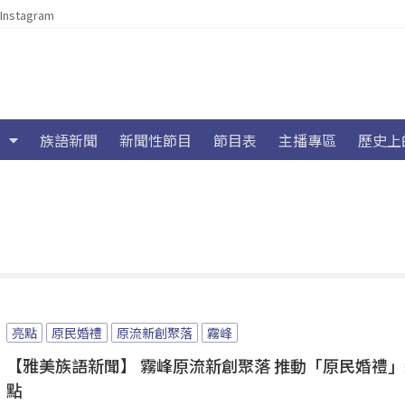
Instagram
族語新聞
新聞性節目
節目表
主播專區
歷史上
亮點
原民婚禮
原流新創聚落
霧峰
【雅美族語新聞】 霧峰原流新創聚落 推動「原民婚禮
點