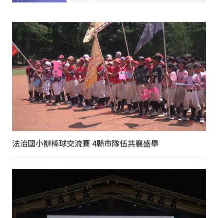
法治國小辦棒球交流賽 4縣市隊伍共襄盛舉