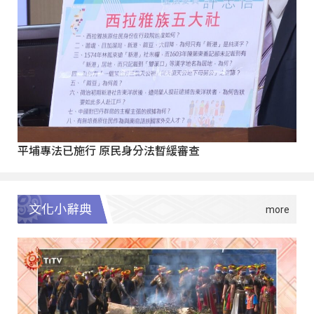
平埔專法已施行 原民身分法暫緩審查
文化小辭典