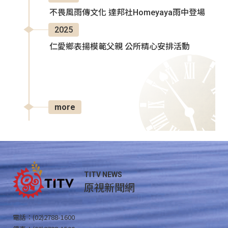
不畏風雨傳文化 達邦社Homeyaya雨中登場
2025
仁愛鄉表揚模範父親 公所精心安排活動
more
TITV NEWS
原視新聞網
電話：(02)2788-1600