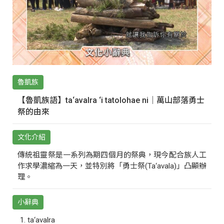
魯凱族
【魯凱族語】ta‘avalra ‘i tatolohae ni｜萬山部落勇士
祭的由來
文化介紹
傳統祖靈祭是一系列為期四個月的祭典，現今配合族人工
作求學濃縮為一天，並特別將「勇士祭(Ta‘avala)」凸顯辦
理。
小辭典
ta‘avalra