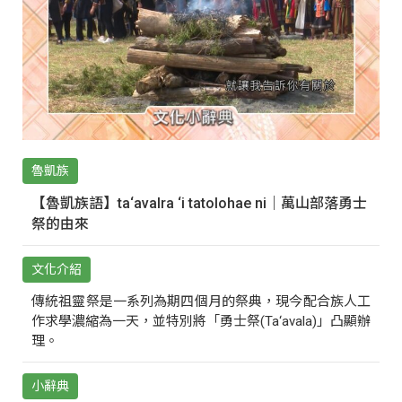
魯凱族
【魯凱族語】ta‘avalra ‘i tatolohae ni｜萬山部落勇士
祭的由來
文化介紹
傳統祖靈祭是一系列為期四個月的祭典，現今配合族人工
作求學濃縮為一天，並特別將「勇士祭(Ta‘avala)」凸顯辦
理。
小辭典