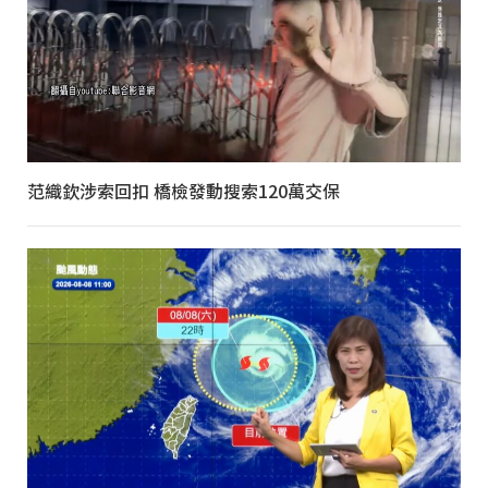
范織欽涉索回扣 橋檢發動搜索120萬交保