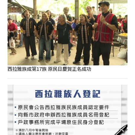
西拉雅族成第17族 原民日慶賀正名成功