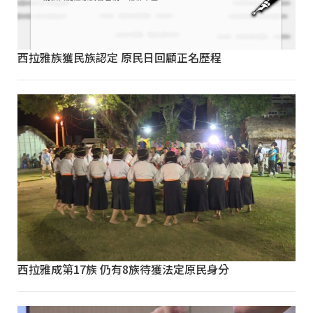
西拉雅族獲民族認定 原民日回顧正名歷程
西拉雅成第17族 仍有8族待獲法定原民身分