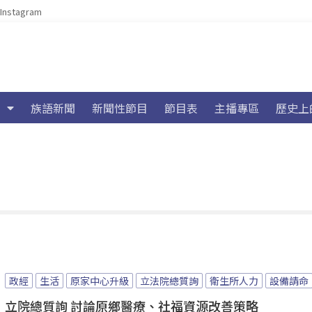
Instagram
族語新聞
新聞性節目
節目表
主播專區
歷史上
政經
生活
原家中心升級
立法院總質詢
衛生所人力
設備請命
立院總質詢 討論原鄉醫療、社福資源改善策略