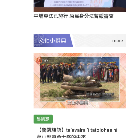
平埔專法已施行 原民身分法暫緩審查
文化小辭典
魯凱族
【魯凱族語】ta‘avalra ‘i tatolohae ni｜
萬山部落勇士祭的由來