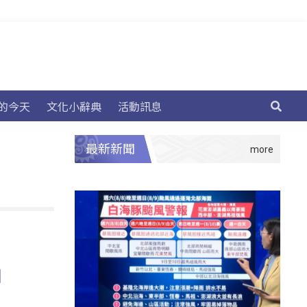
的今天
文化小辭典
活動訊息
最新新聞