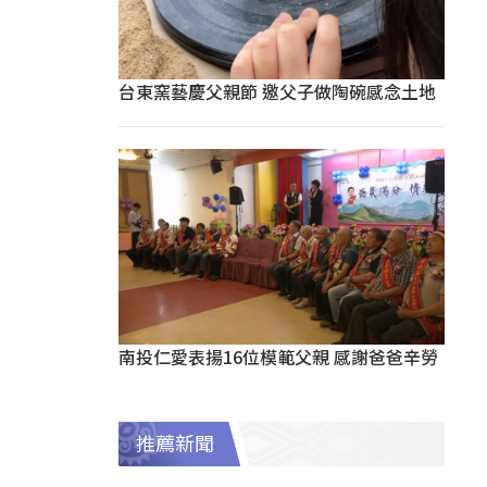
台東窯藝慶父親節 邀父子做陶碗感念土地
南投仁愛表揚16位模範父親 感謝爸爸辛勞
推薦新聞