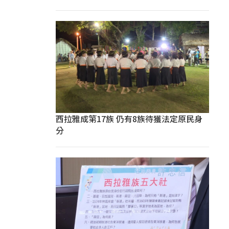
西拉雅成第17族 仍有8族待獲法定原民身
分