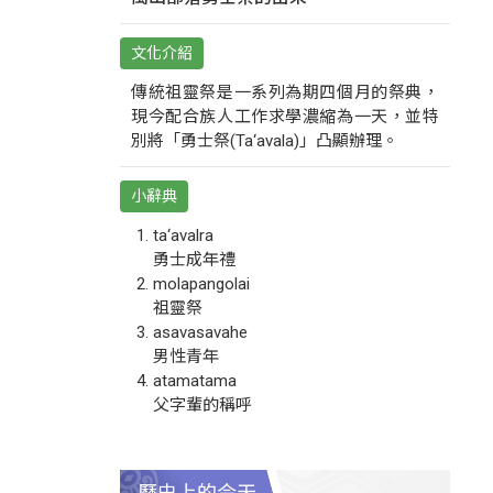
文化介紹
傳統祖靈祭是一系列為期四個月的祭典，
現今配合族人工作求學濃縮為一天，並特
別將「勇士祭(Ta‘avala)」凸顯辦理。
小辭典
ta‘avalra
勇士成年禮
molapangolai
祖靈祭
asavasavahe
男性青年
atamatama
父字輩的稱呼
歷史上的今天