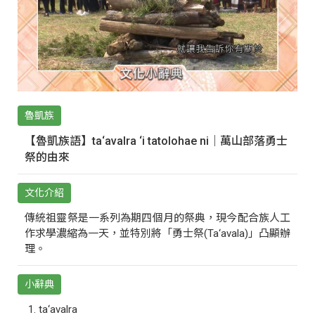
魯凱族
【魯凱族語】ta‘avalra ‘i tatolohae ni｜萬山部落勇士
祭的由來
文化介紹
傳統祖靈祭是一系列為期四個月的祭典，現今配合族人工
作求學濃縮為一天，並特別將「勇士祭(Ta‘avala)」凸顯辦
理。
小辭典
ta‘avalra