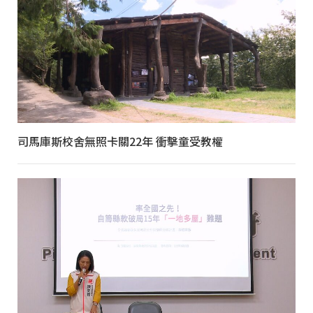
司馬庫斯校舍無照卡關22年 衝擊童受教權