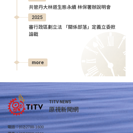
共管丹大林道生態永續 林保署辦說明會
2025
審行政區劃立法 「關係部落」定義立委掀
論戰
more
TITV NEWS
原視新聞網
電話：(02)2788-1600