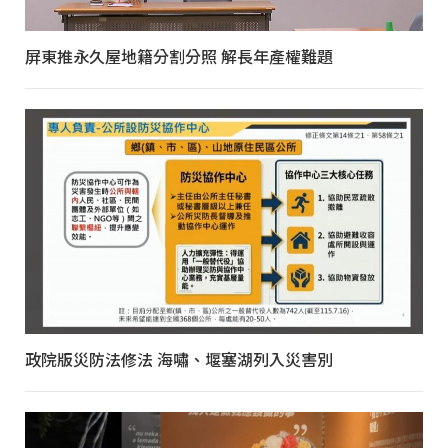
屏東推永久屋地籍分割分照 解長年產權難題
政院版災防法修法 海嘯、堰塞湖列入災害別