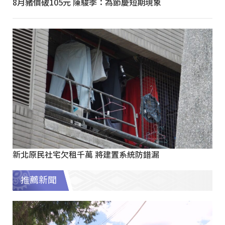
8月豬價破105元 陳駿季：為節慶短期現象
新北原民社宅欠租千萬 將建置系統防錯漏
推薦新聞