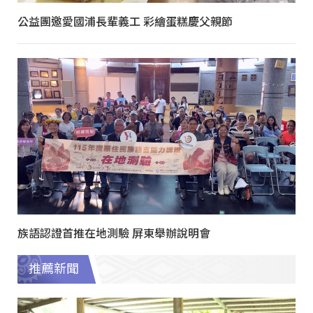
公益團邀愛國浦長輩義工 彩繪蛋糕慶父親節
族語認證首推在地測驗 屏東舉辦說明會
推薦新聞