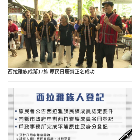
西拉雅族成第17族 原民日慶賀正名成功