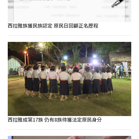
西拉雅族獲民族認定 原民日回顧正名歷程
西拉雅成第17族 仍有8族待獲法定原民身分