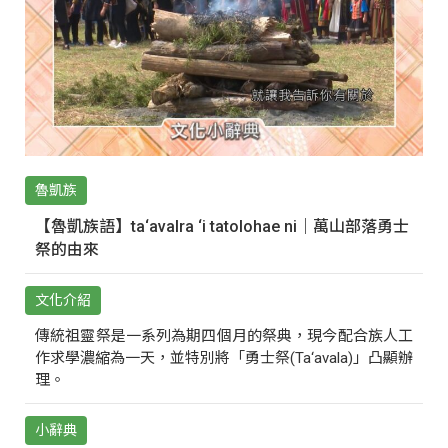
魯凱族
【魯凱族語】ta‘avalra ‘i tatolohae ni｜萬山部落勇士
祭的由來
文化介紹
傳統祖靈祭是一系列為期四個月的祭典，現今配合族人工
作求學濃縮為一天，並特別將「勇士祭(Ta‘avala)」凸顯辦
理。
小辭典