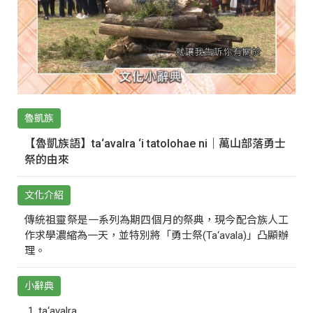
魯凱族
【魯凱族語】ta‘avalra ‘i tatolohae ni｜萬山部落勇士
祭的由來
文化介紹
傳統祖靈祭是一系列為期四個月的祭典，現今配合族人工
作求學濃縮為一天，並特別將「勇士祭(Ta‘avala)」凸顯辦
理。
小辭典
ta‘avalra