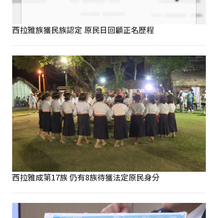
西拉雅族獲民族認定 原民日回顧正名歷程
西拉雅成第17族 仍有8族待獲法定原民身分