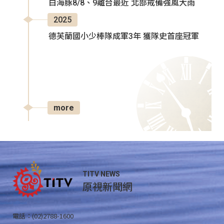
白海豚8/8、9離台最近 北部戒備強風大雨
2025
德芙蘭國小少棒隊成軍3年 獲隊史首座冠軍
more
TITV NEWS
原視新聞網
電話：(02)2788-1600