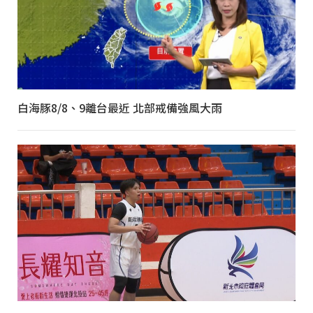
白海豚8/8、9離台最近 北部戒備強風大雨