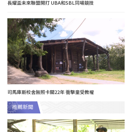
長耀盃未來聯盟開打 UBA和SBL同場競技
司馬庫斯校舍無照卡關22年 衝擊童受教權
推薦新聞