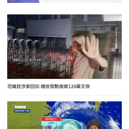
范織欽涉索回扣 橋檢發動搜索120萬交保