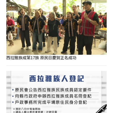
西拉雅族成第17族 原民日慶賀正名成功