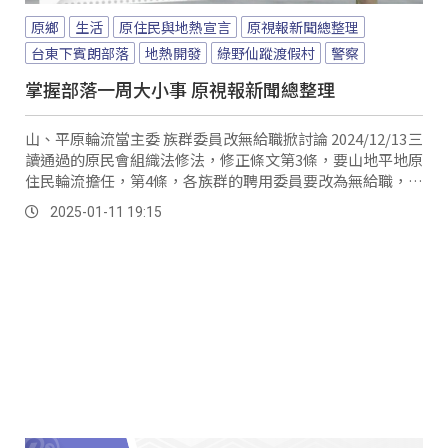
原鄉
生活
原住民與地熱宣言
原視報新聞總整理
台東下賓朗部落
地熱開發
綠野仙蹤渡假村
警察
掌握部落一周大小事 原視報新聞總整理
山、平原輪流當主委 族群委員改無給職掀討論 2024/12/13三
讀通過的原民會組織法修法，修正條文第3條，要山地平地原
住民輪流擔任，第4條，各族群的聘用委員要改為無給職，行
政機關是否要提起覆議和釋憲的爭議也不斷，然而在1月3
2025-01-11 19:15
日，總統府在公報上，公布三讀後的原民會組織法的修法，
也就是確認主委要由山地、平地原住民輪流擔任，族群委員
也改為無幾職，相關修法條文，也在公布日施行。