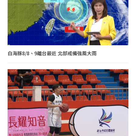
白海豚8/8、9離台最近 北部戒備強風大雨