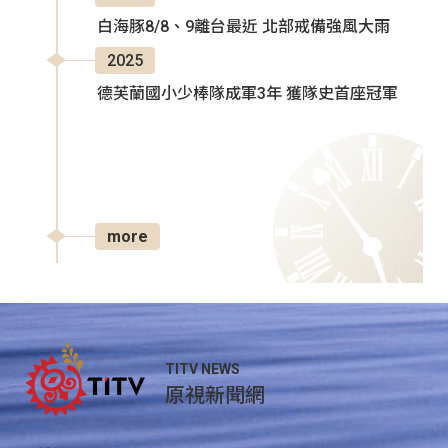
白海豚8/8、9離台最近 北部戒備強風大雨
2025
德芙蘭國小少棒隊成軍3年 獲隊史首座冠軍
more
TITV NEWS
原視新聞網