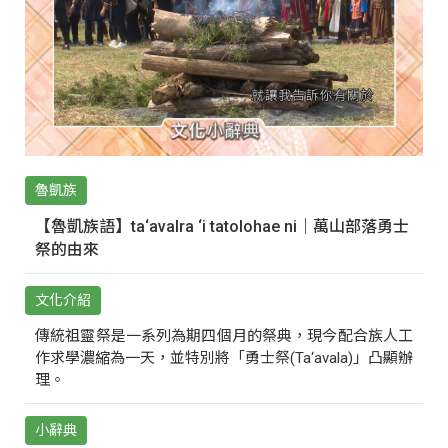
魯凱族
【魯凱族語】ta‘avalra ‘i tatolohae ni｜萬山部落勇士
祭的由來
文化介紹
傳統祖靈祭是一系列為期四個月的祭典，現今配合族人工
作求學濃縮為一天，並特別將「勇士祭(Ta‘avala)」凸顯辦
理。
小辭典