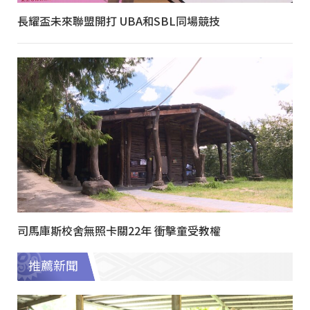
長耀盃未來聯盟開打 UBA和SBL同場競技
司馬庫斯校舍無照卡關22年 衝擊童受教權
推薦新聞