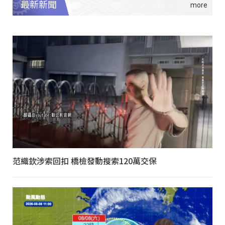
最新新聞
范織欽涉索回扣 橋檢發動搜索120萬交保