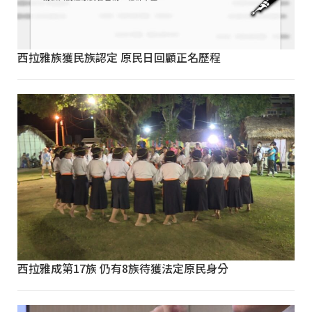
西拉雅族獲民族認定 原民日回顧正名歷程
西拉雅成第17族 仍有8族待獲法定原民身分