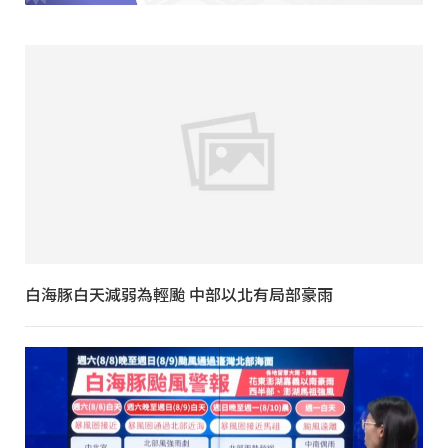
白海豚白天減弱為輕颱 中部以北有局部豪雨