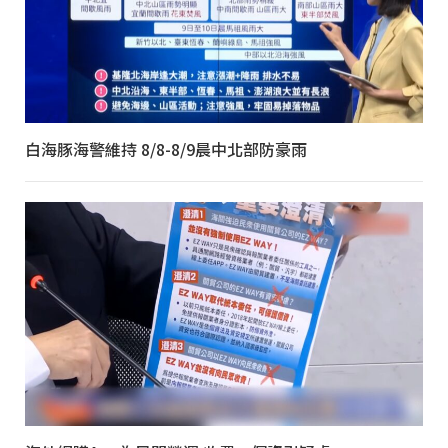
白海豚海警維持 8/8-8/9晨中北部防豪雨