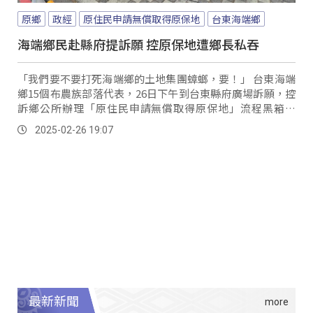
原鄉
政經
原住民申請無償取得原保地
台東海端鄉
海端鄉民赴縣府提訴願 控原保地遭鄉長私吞
「我們要不要打死海端鄉的土地集團蟑螂，要！」 台東海端
鄉15個布農族部落代表，26日下午到台東縣府廣場訴願，控
訴鄉公所辦理「原住民申請無償取得原保地」流程黑箱作
業，並以個資法為由，拒絕公開申請人資料，也讓族人們質
2025-02-26 19:07
疑部落的土地，都已登記在鄉長以及公所相關業務人員名
下。
最新新聞