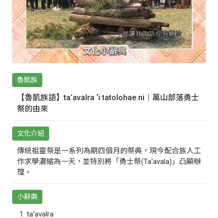
魯凱族
【魯凱族語】ta‘avalra ‘i tatolohae ni｜萬山部落勇士
祭的由來
文化介紹
傳統祖靈祭是一系列為期四個月的祭典，現今配合族人工
作求學濃縮為一天，並特別將「勇士祭(Ta‘avala)」凸顯辦
理。
小辭典
ta‘avalra