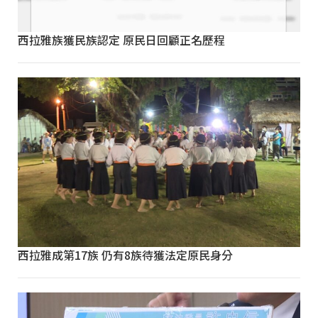
西拉雅族獲民族認定 原民日回顧正名歷程
西拉雅成第17族 仍有8族待獲法定原民身分