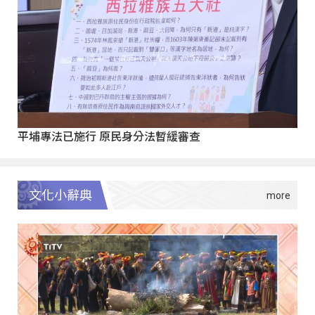
平埔專法已施行 原民身分法暫緩審查
文化小辭典