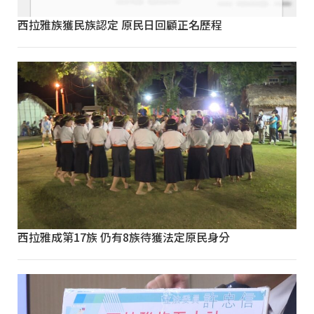
西拉雅族獲民族認定 原民日回顧正名歷程
西拉雅成第17族 仍有8族待獲法定原民身分