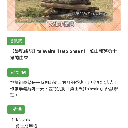
魯凱族
【魯凱族語】ta‘avalra ‘i tatolohae ni｜萬山部落勇士
祭的由來
文化介紹
傳統祖靈祭是一系列為期四個月的祭典，現今配合族人工
作求學濃縮為一天，並特別將「勇士祭(Ta‘avala)」凸顯辦
理。
小辭典
ta‘avalra
勇士成年禮