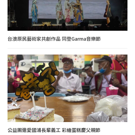
台澳原民藝術家共創作品 同登Garma音樂節
公益團邀愛國浦長輩義工 彩繪蛋糕慶父親節