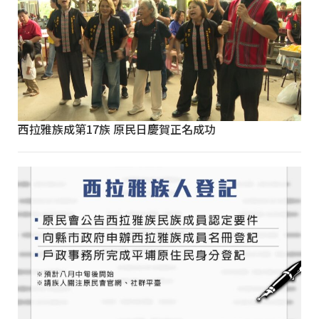
西拉雅族成第17族 原民日慶賀正名成功