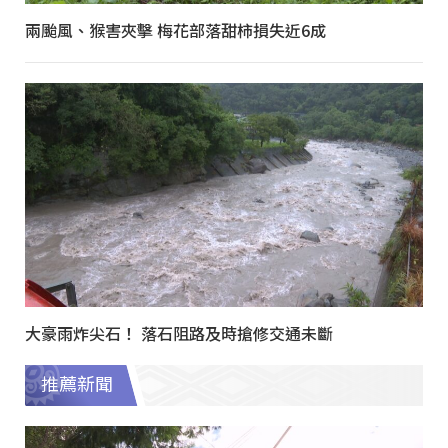
兩颱風、猴害夾擊 梅花部落甜柿損失近6成
大豪雨炸尖石！ 落石阻路及時搶修交通未斷
推薦新聞