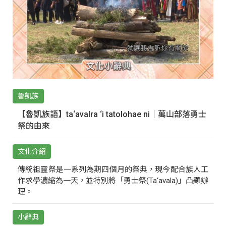
魯凱族
【魯凱族語】ta‘avalra ‘i tatolohae ni｜萬山部落勇士
祭的由來
文化介紹
傳統祖靈祭是一系列為期四個月的祭典，現今配合族人工
作求學濃縮為一天，並特別將「勇士祭(Ta‘avala)」凸顯辦
理。
小辭典