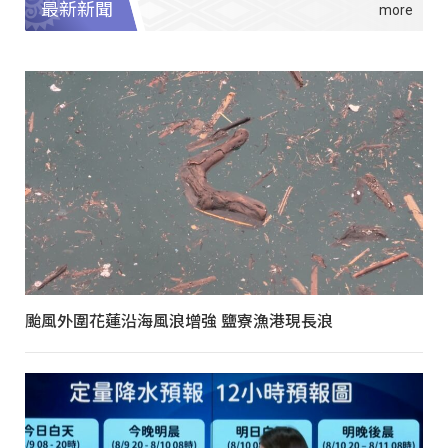
最新新聞
颱風外圍花蓮沿海風浪增強 鹽寮漁港現長浪