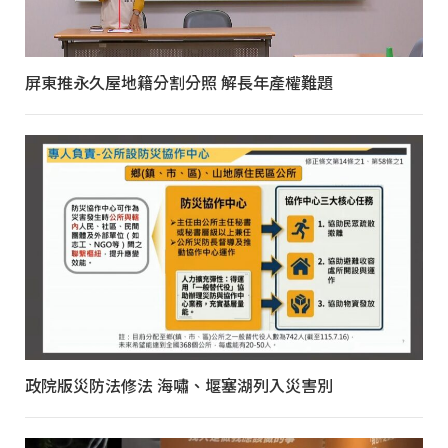
屏東推永久屋地籍分割分照 解長年產權難題
政院版災防法修法 海嘯、堰塞湖列入災害別