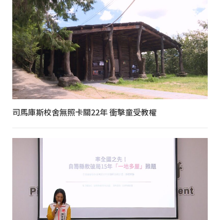
司馬庫斯校舍無照卡關22年 衝擊童受教權