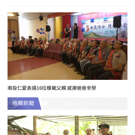
南投仁愛表揚16位模範父親 感謝爸爸辛勞
推薦新聞