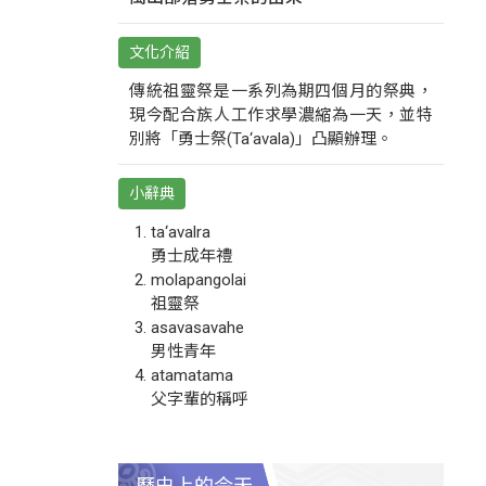
文化介紹
傳統祖靈祭是一系列為期四個月的祭典，
現今配合族人工作求學濃縮為一天，並特
別將「勇士祭(Ta‘avala)」凸顯辦理。
小辭典
ta‘avalra
勇士成年禮
molapangolai
祖靈祭
asavasavahe
男性青年
atamatama
父字輩的稱呼
歷史上的今天