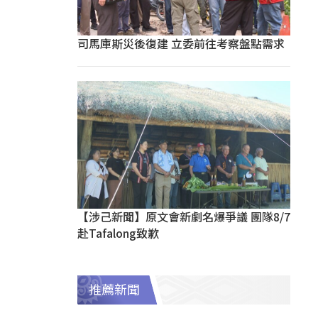
司馬庫斯災後復建 立委前往考察盤點需求
【涉己新聞】原文會新劇名爆爭議 團隊8/7
赴Tafalong致歉
推薦新聞