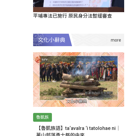
平埔專法已施行 原民身分法暫緩審查
文化小辭典
魯凱族
【魯凱族語】ta‘avalra ‘i tatolohae ni｜
萬山部落勇士祭的由來