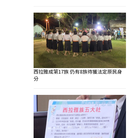
西拉雅成第17族 仍有8族待獲法定原民身
分