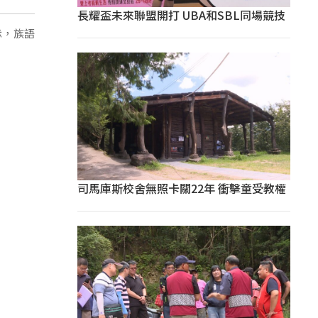
長耀盃未來聯盟開打 UBA和SBL同場競技
示，族語
司馬庫斯校舍無照卡關22年 衝擊童受教權