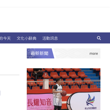
的今天
文化小辭典
活動訊息
最新新聞